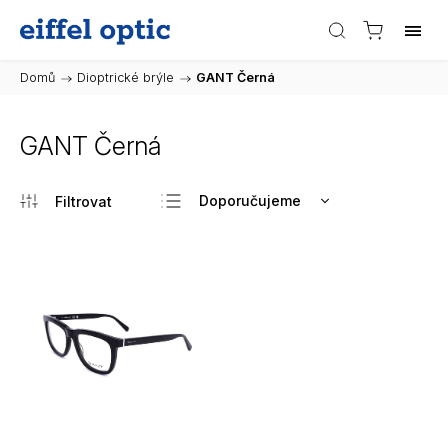
Domů
/
Dioptrické brýle
/
GANT Černá
GANT Černá
Doporučujeme
Nejlevnější
Nejdražší
Nejprodávanější
Abecedně