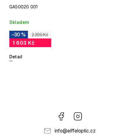
GA50020 001
Skladem
–30 %
2 290 Kč
1 603 Kč
Detail
Facebook
Instagram
info
@
eiffeloptic.cz