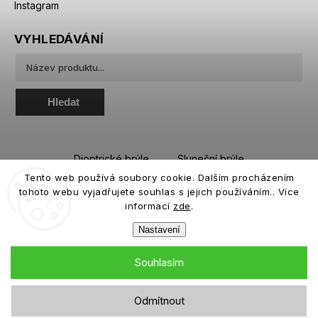
Instagram
VYHLEDÁVÁNÍ
Hledat
Dioptrické brýle
Sluneční brýle
Tento web používá soubory cookie. Dalším procházením
Sportovní brýle
Kontaktní čočky
tohoto webu vyjadřujete souhlas s jejich používáním.. Více
Roztoky a oční kapky
informací
zde
.
Nastavení
Souhlasím
Copyright 2026
eiffeloptic.cz
. Všechna práva vyhrazena.
Odmítnout
Grafický návrh vytvořil a nakódoval
Shoptak.cz