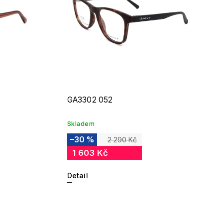
GA3302 052
Skladem
–30 %
2 290 Kč
1 603 Kč
Detail