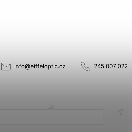
info
@
eiffeloptic.cz
245 007 022