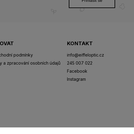
Přihlásit se
POVAT
KONTAKT
hodní podmínky
info
@
eiffeloptic.cz
y a zpracování osobních údajů
245 007 022
Facebook
Instagram
Sluneční brýle
Sportovní brýle
Kontaktní čočky
R