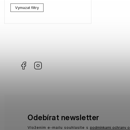
Lacoste
3
Vymazat filtry
Kenzo
0
Carrera
3
G-Star RAW
4
Jil Sander
3
Facebook
Instagram
Marc Jacobs
6
Missoni
3
Moschino
1
Zadig & Voltaire
1
MICHAEL KORS
1
Odebírat newsletter
David Beckham
0
Vložením e-mailu souhlasíte s
podmínkami ochrany o