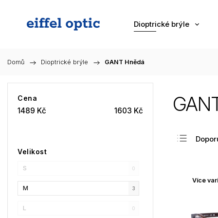
Dioptrické brýle
Domů
/
Dioptrické brýle
/
GANT Hnědá
GANT
Cena
1489
Kč
1603
Kč
Dopor
Velikost
Nejlev
S
Nejdra
0
Více var
Nejpr
M
3
Abec
L
0