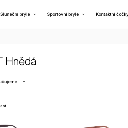
Sluneční brýle
Sportovní brýle
Kontaktní čočk
 Hnědá
učujeme
nější
žší
iant
odávanější
edně