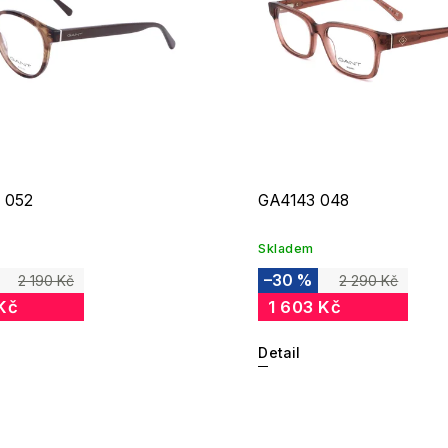
 052
GA4143 048
Skladem
–30 %
2 190 Kč
2 290 Kč
Kč
1 603 Kč
Detail