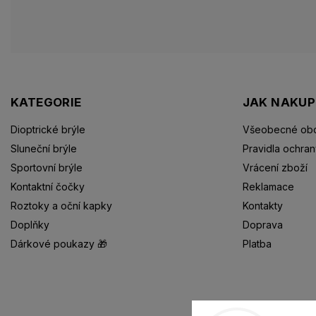
KATEGORIE
JAK NAKU
Dioptrické brýle
Všeobecné obc
Sluneční brýle
Pravidla ochran
Sportovní brýle
Vrácení zboží
Kontaktní čočky
Reklamace
Roztoky a oční kapky
Kontakty
Doplňky
Doprava
Dárkové poukazy 🎁
Platba
Dioptrické brýle