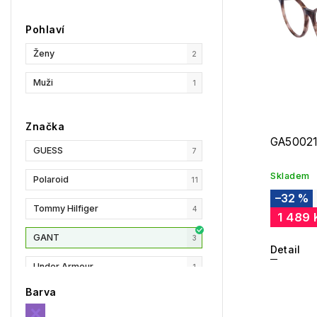
Pohlaví
Ženy
2
Muži
1
Značka
GA50021
GUESS
7
Skladem
Polaroid
11
–32 %
Tommy Hilfiger
4
1 489 
GANT
3
Detail
Under Armour
1
Barva
Privé Revaux
1