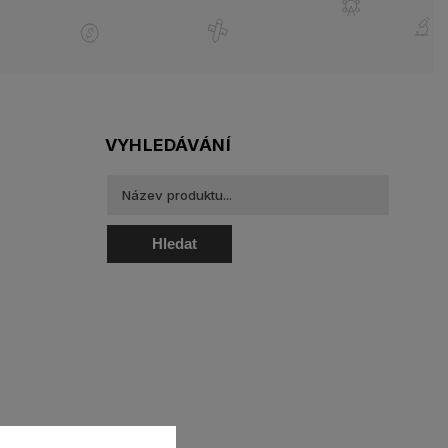
VYHLEDÁVÁNÍ
Hledat
oztoky a oční kapky