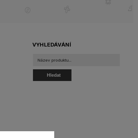
VYHLEDÁVÁNÍ
Hledat
oztoky a oční kapky