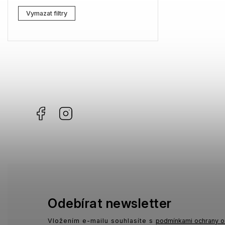
Lacoste
3
Vymazat filtry
Kenzo
0
Carrera
3
G-Star RAW
4
Jil Sander
3
Facebook
Instagram
Marc Jacobs
6
Missoni
3
Moschino
1
Zadig & Voltaire
1
MICHAEL KORS
1
Odebírat newsletter
David Beckham
0
Vložením e-mailu souhlasíte s
podmínkami ochrany o