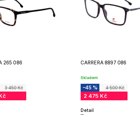
 265 086
CARRERA 8897 086
Skladem
–45 %
3 450 Kč
4 500 Kč
 Kč
2 475 Kč
Detail