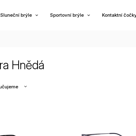
Sluneční brýle
Sportovní brýle
Kontaktní čočk
ra Hnědá
učujeme
nější
žší
odávanější
edně