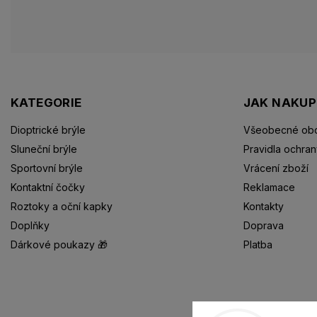
KATEGORIE
JAK NAKU
Dioptrické brýle
Všeobecné obc
Sluneční brýle
Pravidla ochran
Sportovní brýle
Vrácení zboží
Kontaktní čočky
Reklamace
Roztoky a oční kapky
Kontakty
Doplňky
Doprava
Dárkové poukazy 🎁
Platba
Dioptrické brýle