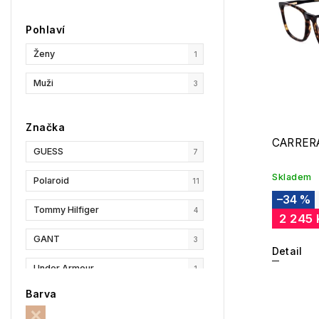
Pohlaví
Ženy
1
Muži
3
Značka
CARRERA
GUESS
7
Skladem
Polaroid
11
–34 %
Tommy Hilfiger
4
2 245
GANT
3
Detail
Under Armour
1
Barva
Privé Revaux
1