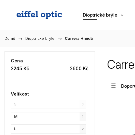
Dioptrické brýle
Domů
/
Dioptrické brýle
/
Carrera Hnědá
Carre
Cena
2245
Kč
2600
Kč
Dopor
Velikost
Nejlev
S
Nejdra
0
Nejpr
M
1
Abec
L
2