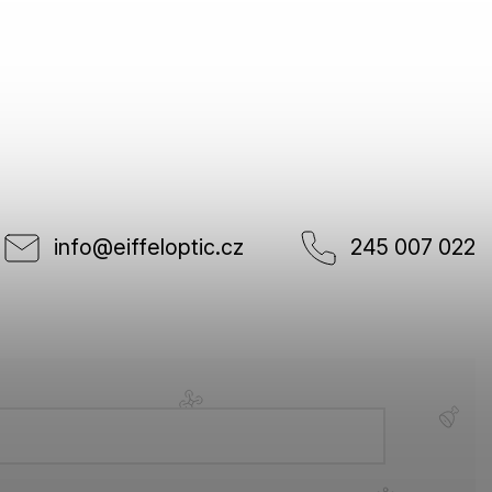
info
@
eiffeloptic.cz
245 007 022