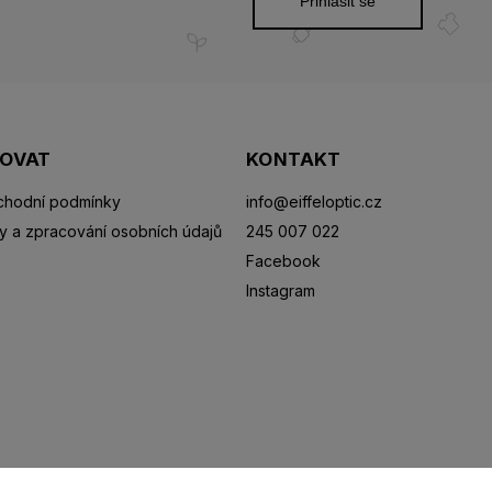
Přihlásit se
POVAT
KONTAKT
hodní podmínky
info
@
eiffeloptic.cz
y a zpracování osobních údajů
245 007 022
Facebook
Instagram
Sluneční brýle
Sportovní brýle
Kontaktní čočky
R