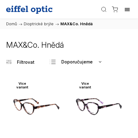
Domů
/
Dioptrické brýle
/
MAX&Co. Hnědá
MAX&Co. Hnědá
Doporučujeme
Nejlevnější
Nejdražší
Více
Více
variant
variant
Nejprodávanější
Abecedně