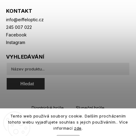
KONTAKT
info
@
eiffeloptic.cz
245 007 022
Facebook
Instagram
VYHLEDÁVÁNÍ
Hledat
Dioptrické brýle
Sluneční brýle
Tento web používá soubory cookie. Dalším procházením
Sportovní brýle
Kontaktní čočky
tohoto webu vyjadřujete souhlas s jejich používáním.. Více
Roztoky a oční kapky
informací
zde
.