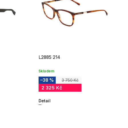
L2885 214
Skladem
–38 %
3 750 Kč
2 325 Kč
Detail