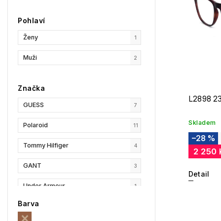
Pohlaví
Ženy
1
Muži
2
Značka
L2898 2
GUESS
7
Skladem
Polaroid
11
–28 %
Tommy Hilfiger
4
2 250
GANT
3
Detail
Under Armour
1
Barva
Privé Revaux
1