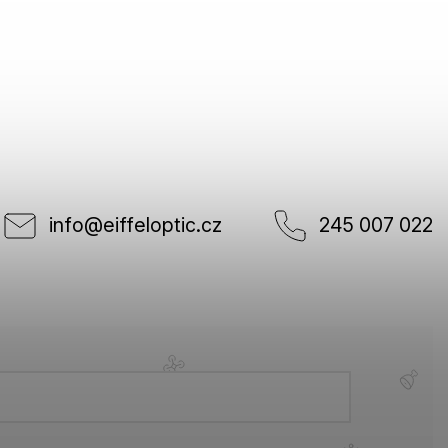
info
@
eiffeloptic.cz
245 007 022