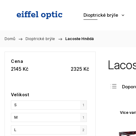
Dioptrické brýle
Domů
/
Dioptrické brýle
/
Lacoste Hnědá
Laco
Cena
2145
Kč
2325
Kč
Dopor
Velikost
Nejlev
S
Nejdra
1
Více var
Nejpr
M
1
Abec
L
2