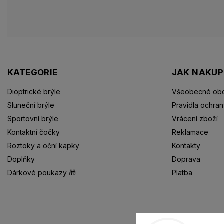
KATEGORIE
JAK NAKU
Dioptrické brýle
Všeobecné obc
Sluneční brýle
Pravidla ochran
Sportovní brýle
Vrácení zboží
Kontaktní čočky
Reklamace
Roztoky a oční kapky
Kontakty
Doplňky
Doprava
Dárkové poukazy 🎁
Platba
Dioptrické brýle