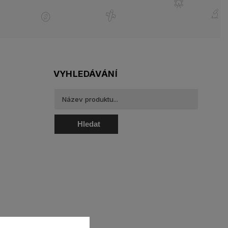
VYHLEDÁVÁNÍ
Hledat
oztoky a oční kapky