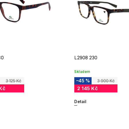
30
L2908 230
Skladem
–45 %
3 125 Kč
3 900 Kč
 Kč
2 145 Kč
Detail