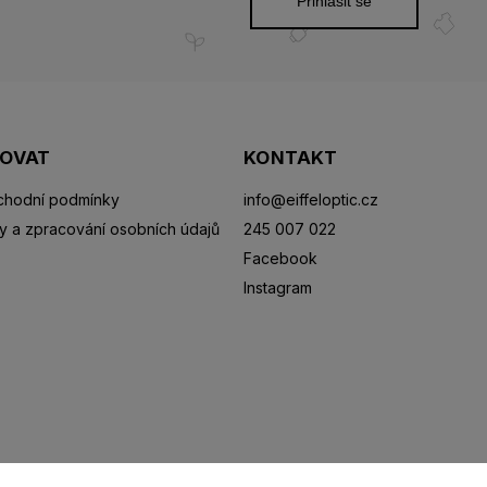
Přihlásit se
POVAT
KONTAKT
hodní podmínky
info
@
eiffeloptic.cz
y a zpracování osobních údajů
245 007 022
Facebook
Instagram
Sluneční brýle
Sportovní brýle
Kontaktní čočky
R