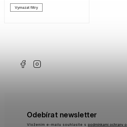
Lacoste
3
Vymazat filtry
Kenzo
0
Carrera
3
G-Star RAW
4
Jil Sander
3
Facebook
Instagram
Marc Jacobs
6
Missoni
3
Moschino
1
Zadig & Voltaire
1
MICHAEL KORS
1
Odebírat newsletter
David Beckham
0
Vložením e-mailu souhlasíte s
podmínkami ochrany o