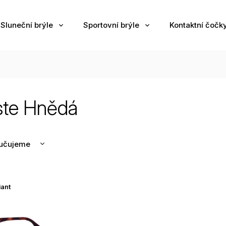
Sluneční brýle
Sportovní brýle
Kontaktní čočk
ste Hnědá
učujeme
nější
žší
iant
odávanější
edně