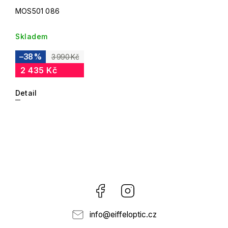
MOS501 086
Skladem
–38 %
3 990 Kč
2 435 Kč
Detail
Facebook
Instagram
info
@
eiffeloptic.cz