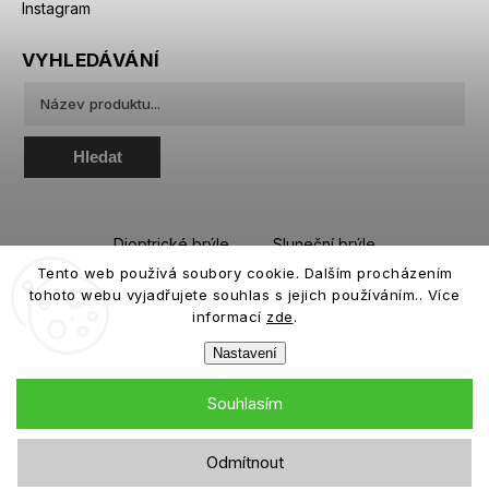
Instagram
VYHLEDÁVÁNÍ
Hledat
Dioptrické brýle
Sluneční brýle
Tento web používá soubory cookie. Dalším procházením
Sportovní brýle
Kontaktní čočky
tohoto webu vyjadřujete souhlas s jejich používáním.. Více
Roztoky a oční kapky
informací
zde
.
Nastavení
Souhlasím
Copyright 2026
eiffeloptic.cz
. Všechna práva vyhrazena.
Odmítnout
Grafický návrh vytvořil a nakódoval
Shoptak.cz