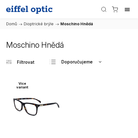
Domů
/
Dioptrické brýle
/
Moschino Hnědá
Moschino Hnědá
Doporučujeme
Nejlevnější
Nejdražší
Více
variant
Nejprodávanější
Abecedně