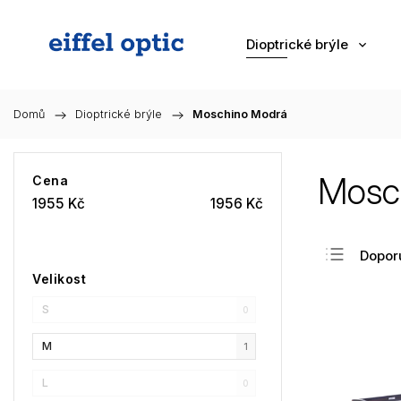
Dioptrické brýle
Domů
/
Dioptrické brýle
/
Moschino Modrá
Mosc
Cena
1955
Kč
1956
Kč
Dopor
Velikost
Nejlev
S
Nejdra
0
Nejpr
M
1
Abec
L
0