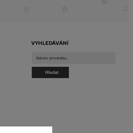
VYHLEDÁVÁNÍ
Hledat
oztoky a oční kapky