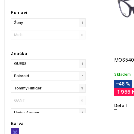
Pohlaví
Ženy
1
Muži
0
Značka
MOS540
GUESS
1
Skladem
Polaroid
7
–48 %
Tommy Hilfiger
3
1 955 
GANT
0
Detail
Under Armour
1
Barva
Privé Revaux
0