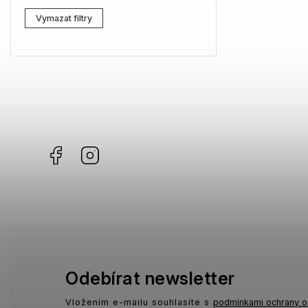
Lacoste
0
Vymazat filtry
Kenzo
0
Carrera
0
G-Star RAW
1
Jil Sander
1
Facebook
Instagram
Marc Jacobs
0
Missoni
2
Moschino
1
Zadig & Voltaire
1
MICHAEL KORS
0
Odebírat newsletter
David Beckham
0
Vložením e-mailu souhlasíte s
podmínkami ochrany o