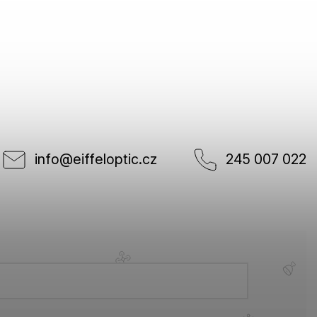
info
@
eiffeloptic.cz
245 007 022