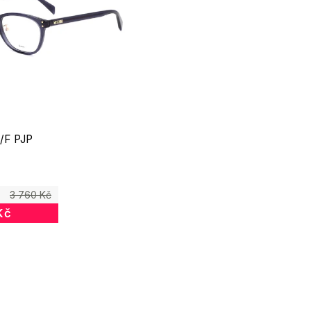
/F PJP
3 760 Kč
Kč