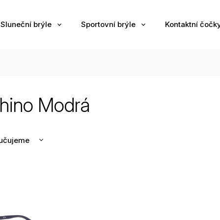
Sluneční brýle
Sportovní brýle
Kontaktní čočk
hino Modrá
učujeme
nější
žší
odávanější
edně