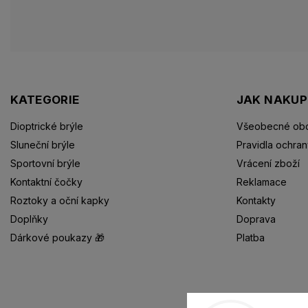
KATEGORIE
JAK NAKU
Dioptrické brýle
Všeobecné obc
Sluneční brýle
Pravidla ochran
Sportovní brýle
Vrácení zboží
Kontaktní čočky
Reklamace
Roztoky a oční kapky
Kontakty
Doplňky
Doprava
Dárkové poukazy 🎁
Platba
Dioptrické brýle