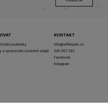
Přihlásit se
POVAT
KONTAKT
hodní podmínky
info
@
eiffeloptic.cz
y a zpracování osobních údajů
245 007 022
Facebook
Instagram
Sluneční brýle
Sportovní brýle
Kontaktní čočky
R