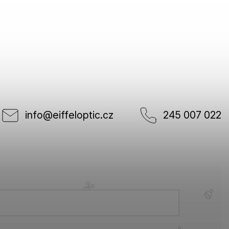
info
@
eiffeloptic.cz
245 007 022