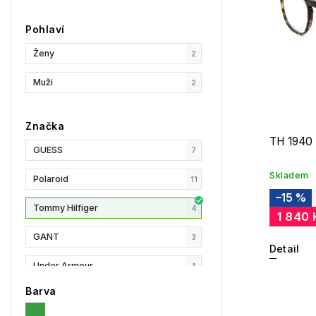
Pohlaví
Ženy
2
Muži
2
Značka
TH 1940
GUESS
7
Skladem
Polaroid
11
–15 %
Tommy Hilfiger
4
1 840 
GANT
3
Detail
Under Armour
1
Barva
Privé Revaux
1