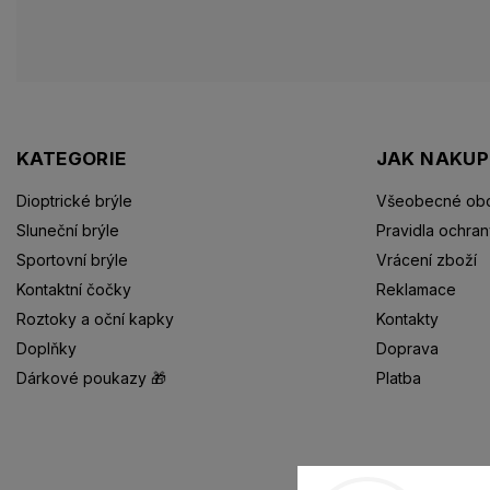
KATEGORIE
JAK NAKU
Dioptrické brýle
Všeobecné obc
Sluneční brýle
Pravidla ochran
Sportovní brýle
Vrácení zboží
Kontaktní čočky
Reklamace
Roztoky a oční kapky
Kontakty
Doplňky
Doprava
Dárkové poukazy 🎁
Platba
Dioptrické brýle