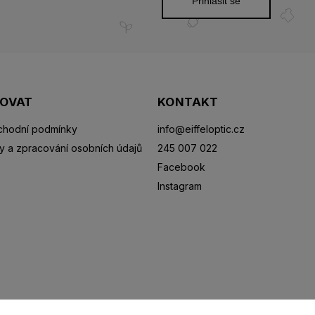
Přihlásit se
POVAT
KONTAKT
hodní podmínky
info
@
eiffeloptic.cz
y a zpracování osobních údajů
245 007 022
Facebook
Instagram
Sluneční brýle
Sportovní brýle
Kontaktní čočky
R