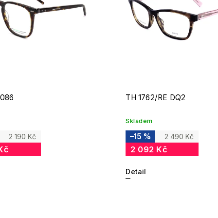
 086
TH 1762/RE DQ2
Skladem
–15 %
2 190 Kč
2 490 Kč
Kč
2 092 Kč
Detail