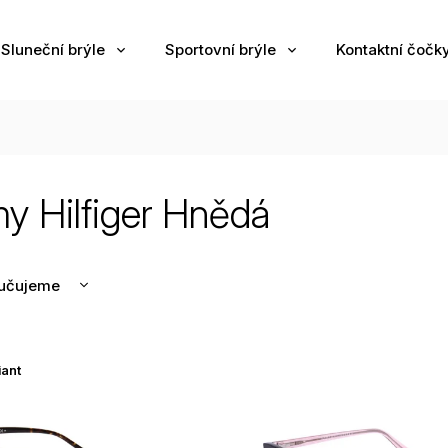
Sluneční brýle
Sportovní brýle
Kontaktní čočk
 Hilfiger Hnědá
učujeme
nější
žší
iant
odávanější
edně