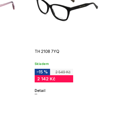
TH 2108 7YQ
Skladem
–15 %
2 549 Kč
2 142 Kč
Detail