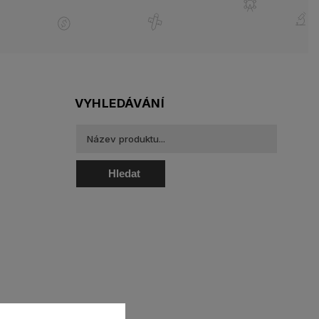
VYHLEDÁVÁNÍ
Hledat
oztoky a oční kapky