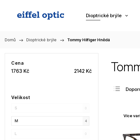
Dioptrické brýle
Domů
/
Dioptrické brýle
/
Tommy Hilfiger Hnědá
Tommy
Cena
1763
Kč
2142
Kč
Dopor
Velikost
Nejlev
S
Nejdra
0
Více var
Nejpr
M
4
Abec
L
0