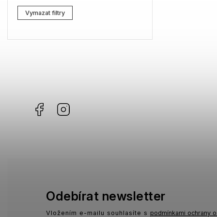
Lacoste
3
Vymazat filtry
Kenzo
0
Carrera
3
G-Star RAW
4
Jil Sander
3
Facebook
Instagram
Marc Jacobs
6
Missoni
3
Moschino
1
Zadig & Voltaire
1
MICHAEL KORS
1
Odebírat newsletter
David Beckham
0
Vložením e-mailu souhlasíte s
podmínkami ochrany o