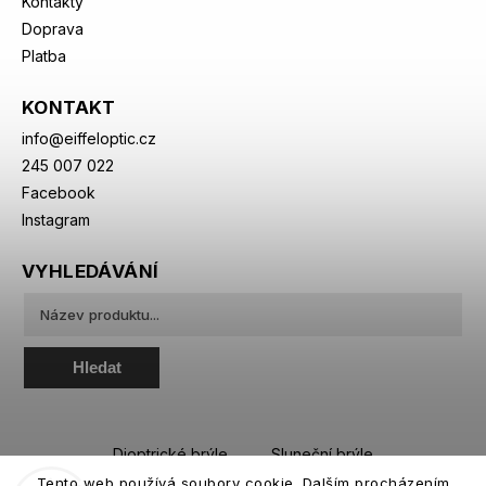
Kontakty
Doprava
Platba
KONTAKT
info
@
eiffeloptic.cz
245 007 022
Facebook
Instagram
VYHLEDÁVÁNÍ
Hledat
Dioptrické brýle
Sluneční brýle
Tento web používá soubory cookie. Dalším procházením