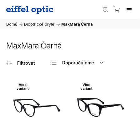
Domů
/
Dioptrické brýle
/
MaxMara Černá
MaxMara Černá
Doporučujeme
Nejlevnější
Nejdražší
Více
Více
variant
variant
Nejprodávanější
Abecedně