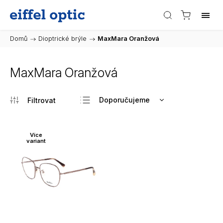
Domů
/
Dioptrické brýle
/
MaxMara Oranžová
MaxMara Oranžová
Doporučujeme
Nejlevnější
Nejdražší
Více
variant
Nejprodávanější
Abecedně