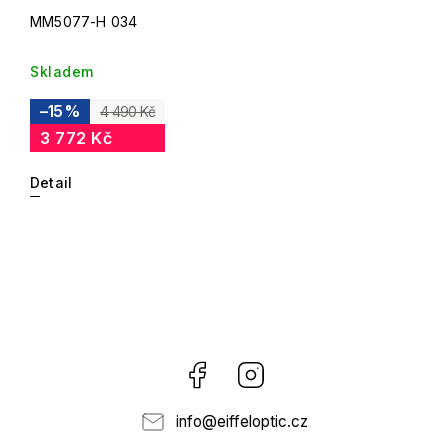
MM5077-H 034
Skladem
–15 %
4 490 Kč
3 772 Kč
Detail
Facebook
Instagram
info
@
eiffeloptic.cz