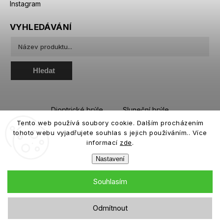
Instagram
VYHLEDÁVÁNÍ
Hledat
Dioptrické brýle
Sluneční brýle
Tento web používá soubory cookie. Dalším procházením
Sportovní brýle
Kontaktní čočky
tohoto webu vyjadřujete souhlas s jejich používáním.. Více
Roztoky a oční kapky
informací
zde
.
Nastavení
Souhlasím
Copyright 2026
eiffeloptic.cz
. Všechna práva vyhrazena.
Odmítnout
Grafický návrh vytvořil a nakódoval
Shoptak.cz