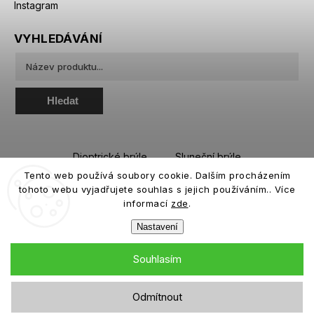
Instagram
VYHLEDÁVÁNÍ
Hledat
Dioptrické brýle
Sluneční brýle
Tento web používá soubory cookie. Dalším procházením
Sportovní brýle
Kontaktní čočky
tohoto webu vyjadřujete souhlas s jejich používáním.. Více
Roztoky a oční kapky
informací
zde
.
Nastavení
Souhlasím
Copyright 2026
eiffeloptic.cz
. Všechna práva vyhrazena.
Odmítnout
Grafický návrh vytvořil a nakódoval
Shoptak.cz