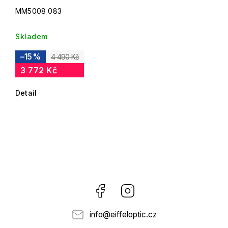
MM5008 083
Skladem
–15 %
4 490 Kč
3 772 Kč
Detail
Facebook
Instagram
info
@
eiffeloptic.cz