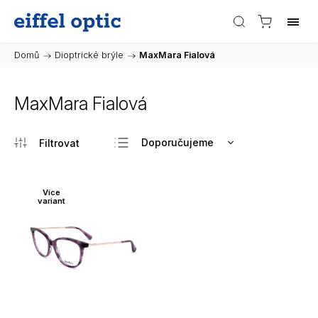
Domů
/
Dioptrické brýle
/
MaxMara Fialová
MaxMara Fialová
Doporučujeme
Nejlevnější
Nejdražší
Více
variant
Nejprodávanější
Abecedně