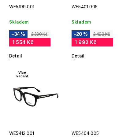
WE5199 001
WE5401 005
Skladem
Skladem
–34 %
–20 %
2 390 Kč
2 490 Kč
1 554 Kč
1 992 Kč
Detail
Detail
Více
variant
WE5412 001
WE5404 005