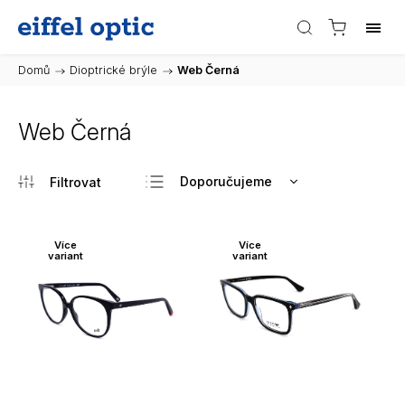
Domů
/
Dioptrické brýle
/
Web Černá
Web Černá
Doporučujeme
Nejlevnější
Nejdražší
Více
Více
variant
variant
Nejprodávanější
Abecedně