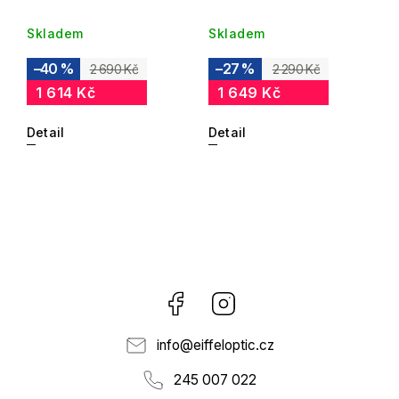
Skladem
Skladem
–40 %
–27 %
2 690 Kč
2 290 Kč
1 614 Kč
1 649 Kč
Detail
Detail
Facebook
Instagram
info
@
eiffeloptic.cz
245 007 022