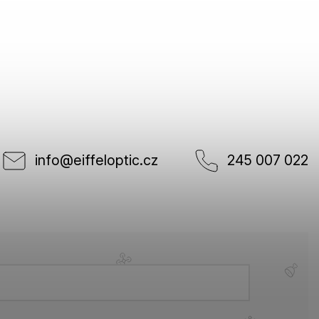
info
@
eiffeloptic.cz
245 007 022