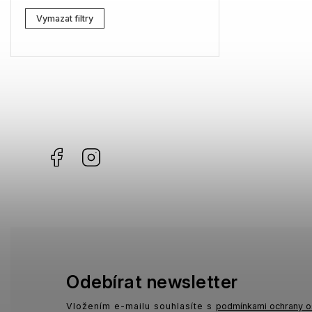
Lacoste
0
Vymazat filtry
Kenzo
0
Carrera
0
G-Star RAW
2
Jil Sander
0
Facebook
Instagram
Marc Jacobs
0
Missoni
0
Moschino
0
Zadig & Voltaire
0
MICHAEL KORS
0
Odebírat newsletter
David Beckham
0
Vložením e-mailu souhlasíte s
podmínkami ochrany o