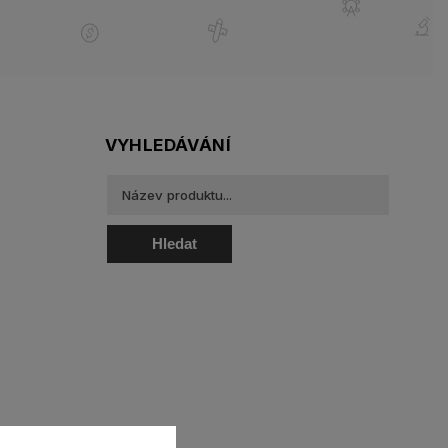
VYHLEDÁVÁNÍ
Hledat
oztoky a oční kapky