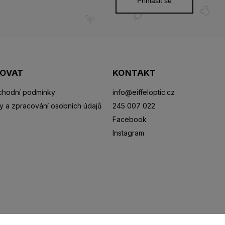
Přihlásit se
POVAT
KONTAKT
hodní podmínky
info
@
eiffeloptic.cz
y a zpracování osobních údajů
245 007 022
Facebook
Instagram
Sluneční brýle
Sportovní brýle
Kontaktní čočky
R