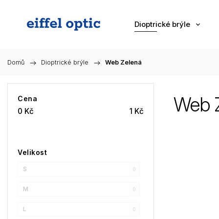
Dioptrické brýle
Domů
/
Dioptrické brýle
/
Web Zelená
Web 
Cena
0
Kč
1
Kč
Velikost
S
0
M
0
L
0