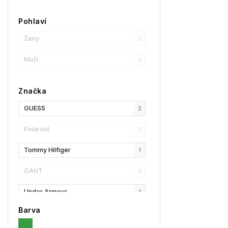
Pohlaví
Ženy
0
Muži
0
Značka
GUESS
2
Polaroid
0
Tommy Hilfiger
1
GANT
0
Under Armour
1
Barva
Privé Revaux
1