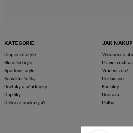
KATEGORIE
JAK NAKU
Dioptrické brýle
Všeobecné obc
Sluneční brýle
Pravidla ochran
Sportovní brýle
Vrácení zboží
Kontaktní čočky
Reklamace
Roztoky a oční kapky
Kontakty
Doplňky
Doprava
Dárkové poukazy 🎁
Platba
Dioptrické brýle