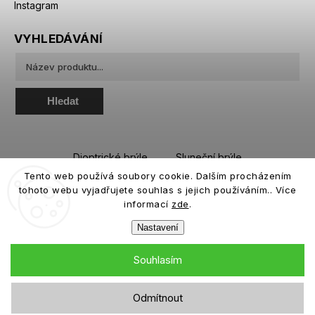
Instagram
VYHLEDÁVÁNÍ
Hledat
Dioptrické brýle
Sluneční brýle
Tento web používá soubory cookie. Dalším procházením
Sportovní brýle
Kontaktní čočky
tohoto webu vyjadřujete souhlas s jejich používáním.. Více
Roztoky a oční kapky
informací
zde
.
Nastavení
Souhlasím
Copyright 2026
eiffeloptic.cz
. Všechna práva vyhrazena.
Odmítnout
Grafický návrh vytvořil a nakódoval
Shoptak.cz