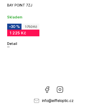
BAY POINT 7ZJ
Skladem
–30 %
1 750 Kč
1 225 Kč
Detail
Facebook
Instagram
info
@
eiffeloptic.cz