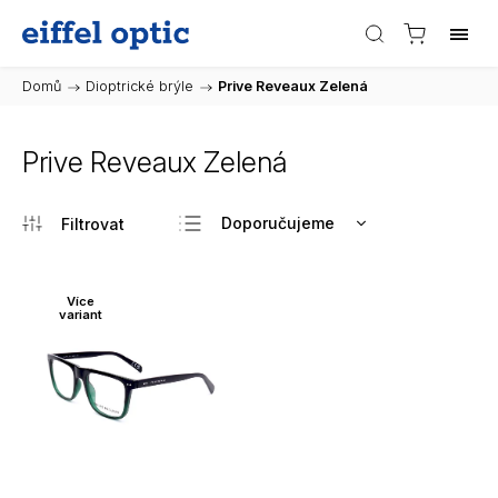
Domů
/
Dioptrické brýle
/
Prive Reveaux Zelená
Prive Reveaux Zelená
Doporučujeme
Nejlevnější
Nejdražší
Více
variant
Nejprodávanější
Abecedně