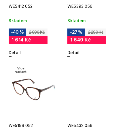
WE5412 052
WE5393 056
Skladem
Skladem
–40 %
–27 %
2 690 Kč
2 290 Kč
1 614 Kč
1 649 Kč
Detail
Detail
Více
variant
WE5199 052
WE5432 056