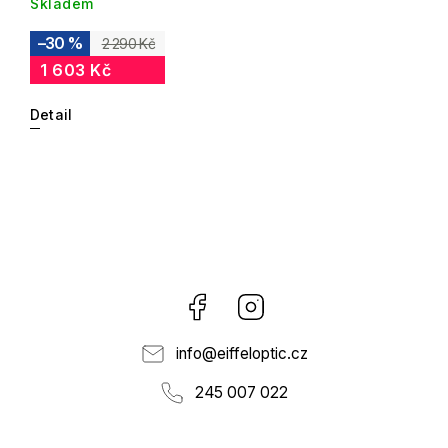
Skladem
–30 %
2 290 Kč
1 603 Kč
Detail
Facebook
Instagram
info
@
eiffeloptic.cz
245 007 022