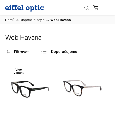
Domů
/
Dioptrické brýle
/
Web Havana
Web Havana
Doporučujeme
Nejlevnější
Nejdražší
Více
variant
Nejprodávanější
Abecedně