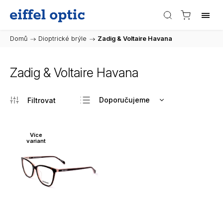
Domů
/
Dioptrické brýle
/
Zadig & Voltaire Havana
Zadig & Voltaire Havana
Doporučujeme
Nejlevnější
Nejdražší
Více
variant
Nejprodávanější
Abecedně