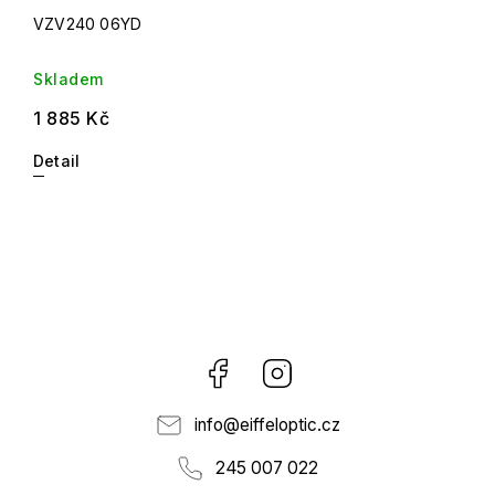
VZV240 06YD
Skladem
1 885 Kč
Detail
Facebook
Instagram
info
@
eiffeloptic.cz
245 007 022