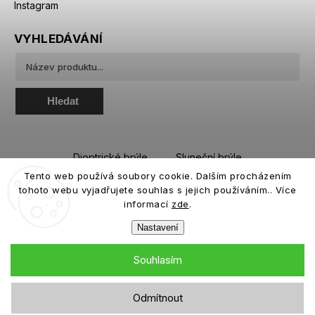
Instagram
VYHLEDÁVÁNÍ
Hledat
Dioptrické brýle
Sluneční brýle
Tento web používá soubory cookie. Dalším procházením
Sportovní brýle
Kontaktní čočky
tohoto webu vyjadřujete souhlas s jejich používáním.. Více
Roztoky a oční kapky
informací
zde
.
Nastavení
Souhlasím
Copyright 2026
eiffeloptic.cz
. Všechna práva vyhrazena.
Odmítnout
Grafický návrh vytvořil a nakódoval
Shoptak.cz