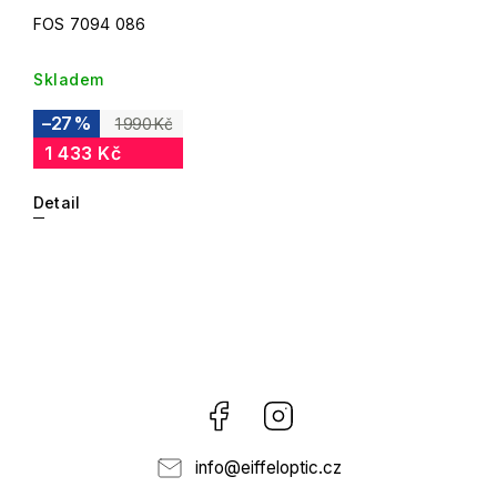
FOS 7094 086
Skladem
–27 %
1 990 Kč
1 433 Kč
Detail
Facebook
Instagram
info
@
eiffeloptic.cz