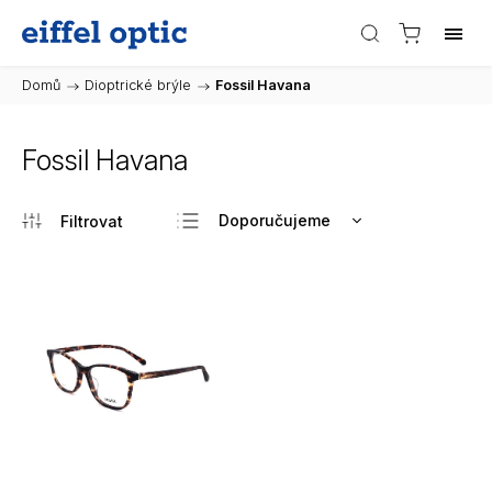
Domů
/
Dioptrické brýle
/
Fossil Havana
Fossil Havana
Doporučujeme
Nejlevnější
Nejdražší
Nejprodávanější
Abecedně