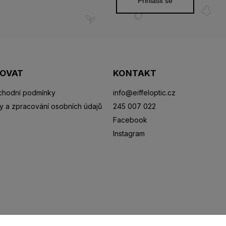
Přihlásit se
POVAT
KONTAKT
hodní podmínky
info
@
eiffeloptic.cz
y a zpracování osobních údajů
245 007 022
Facebook
Instagram
Sluneční brýle
Sportovní brýle
Kontaktní čočky
R