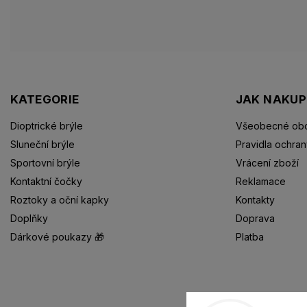
KATEGORIE
JAK NAKU
Dioptrické brýle
Všeobecné obc
Sluneční brýle
Pravidla ochran
Sportovní brýle
Vrácení zboží
Kontaktní čočky
Reklamace
Roztoky a oční kapky
Kontakty
Doplňky
Doprava
Dárkové poukazy 🎁
Platba
Dioptrické brýle