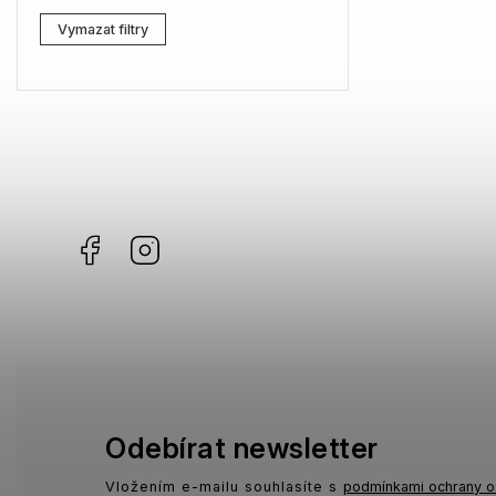
Lacoste
3
Vymazat filtry
Kenzo
0
Carrera
2
G-Star RAW
2
Jil Sander
0
Facebook
Instagram
Marc Jacobs
5
Missoni
3
Moschino
1
Zadig & Voltaire
1
MICHAEL KORS
0
Odebírat newsletter
David Beckham
0
Vložením e-mailu souhlasíte s
podmínkami ochrany o