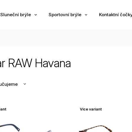
Sluneční brýle
Sportovní brýle
Kontaktní čočk
ar RAW Havana
učujeme
nější
žší
iant
Více variant
odávanější
edně