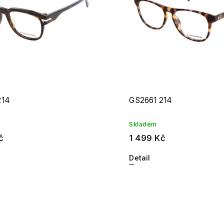
214
GS2661 214
Skladem
č
1 499 Kč
Detail