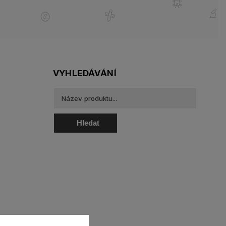
VYHLEDÁVÁNÍ
Hledat
oztoky a oční kapky