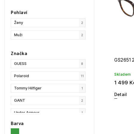
Pohlaví
Ženy
2
Muži
2
Značka
GS2651 
GUESS
8
Skladem
Polaroid
11
1 499 K
Tommy Hilfiger
1
Detail
GANT
2
Under Armour
1
Barva
Privé Revaux
1