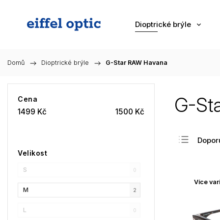
Dioptrické brýle
Domů
/
Dioptrické brýle
/
G-Star RAW Havana
G-St
Cena
1499
Kč
1500
Kč
Dopor
Velikost
Nejlev
S
Nejdra
0
Více var
Nejpr
M
2
Abec
L
0