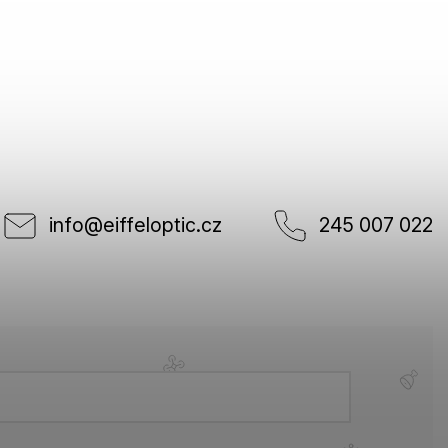
info
@
eiffeloptic.cz
245 007 022