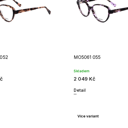
052
MO5061 055
Skladem
Kč
2 049 Kč
Detail
Více variant