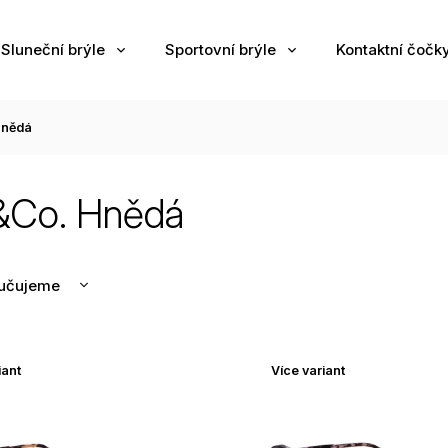
Sluneční brýle
Sportovní brýle
Kontaktní čočk
nědá
Co. Hnědá
učujeme
nější
žší
iant
Více variant
odávanější
edně