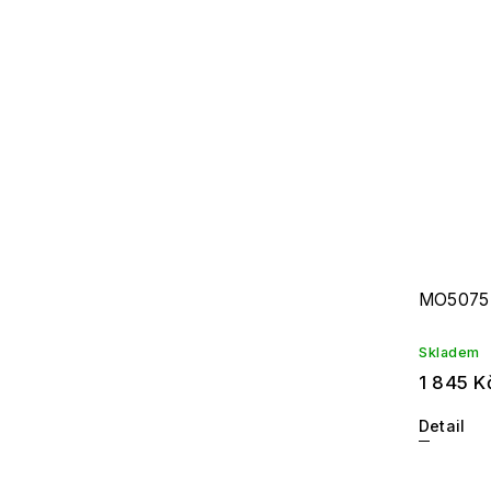
Missoni
3
Moschino
1
Zadig & Voltaire
1
MO5075
Skladem
1 845 K
Detail