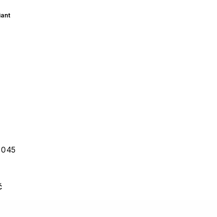
iant
 045
č