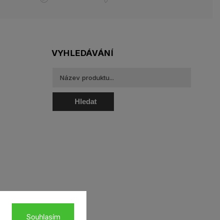
VYHLEDÁVÁNÍ
Hledat
oztoky a oční kapky
Souhlasím