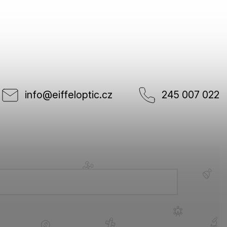
info
@
eiffeloptic.cz
245 007 022