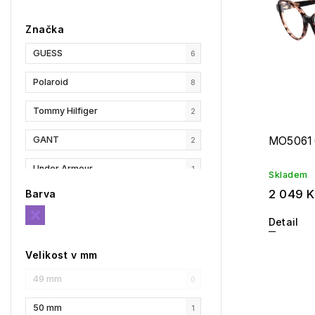
Značka
GUESS
6
Polaroid
8
Tommy Hilfiger
2
GANT
MO5061 
2
Under Armour
1
Skladem
2 049 
Barva
Liu Jo
6
Detail
MaxMara
17
Velikost v mm
MAX&Co.
10
49 mm
0
Longchamp
5
50 mm
1
HUGO
1