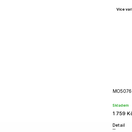
Více var
MO5076
Skladem
1 759 K
Detail