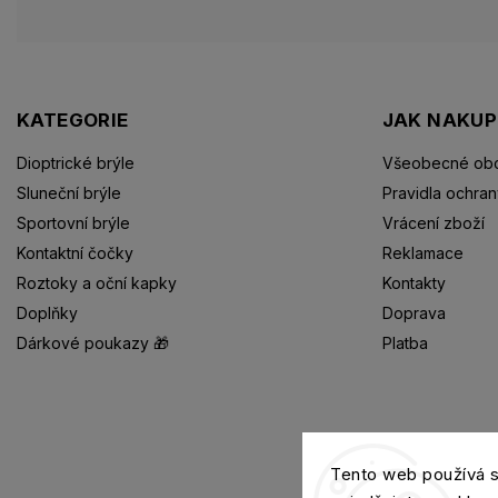
KATEGORIE
JAK NAKU
Dioptrické brýle
Všeobecné obc
Sluneční brýle
Pravidla ochran
Sportovní brýle
Vrácení zboží
Kontaktní čočky
Reklamace
Roztoky a oční kapky
Kontakty
Doplňky
Doprava
Dárkové poukazy 🎁
Platba
Dioptrické brýle
Tento web používá 