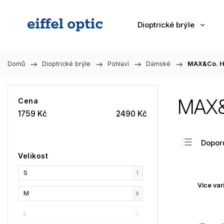
Dioptrické brýle
Domů
/
Dioptrické brýle
/
Pohlaví
/
Dámské
/
MAX&Co. H
MAX&
Cena
1759
Kč
2490
Kč
Dopor
Velikost
Nejlev
S
Nejdra
1
Více var
Nejpr
M
9
Abec
L
0