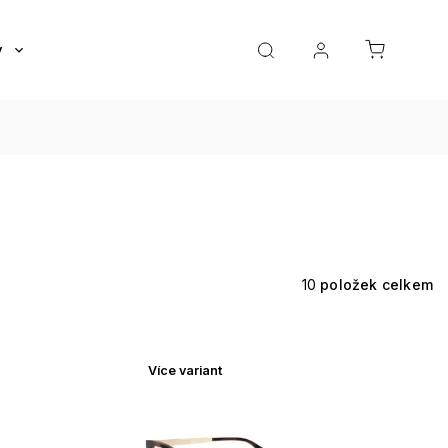
y
Roztoky a oční kapky
Doplňky
Dárkov
10
položek celkem
Více variant