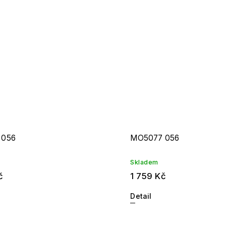
 056
MO5077 056
Skladem
č
1 759 Kč
Detail