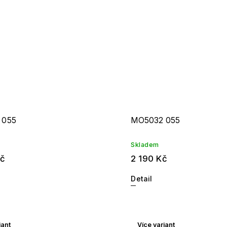
 055
MO5032 055
Skladem
Kč
2 190 Kč
Detail
iant
Více variant