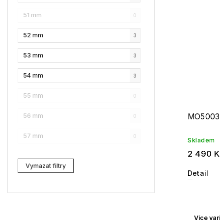
51 mm
0
Karl Lagerfeld
4
52 mm
3
Love Moschino
10
53 mm
3
Pierre Cardin
4
54 mm
3
Fossil
2
55 mm
0
Web
2
MO5003
56 mm
0
Lacoste
1
57 mm
0
Kenzo
0
Skladem
2 490 
Carrera
1
Vymazat filtry
Detail
G-Star RAW
4
Jil Sander
3
Více var
Marc Jacobs
4