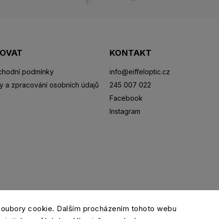
POVAT
KONTAKT
hodní podmínky
info
@
eiffeloptic.cz
y a zpracování osobních údajů
245 007 022
Facebook
Instagram
Sluneční brýle
Sportovní brýle
Kontaktní čočky
R
soubory cookie. Dalším procházením tohoto webu