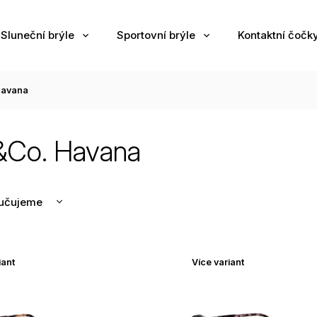
Sluneční brýle
Sportovní brýle
Kontaktní čočk
avana
Co. Havana
učujeme
nější
žší
iant
Více variant
odávanější
edně