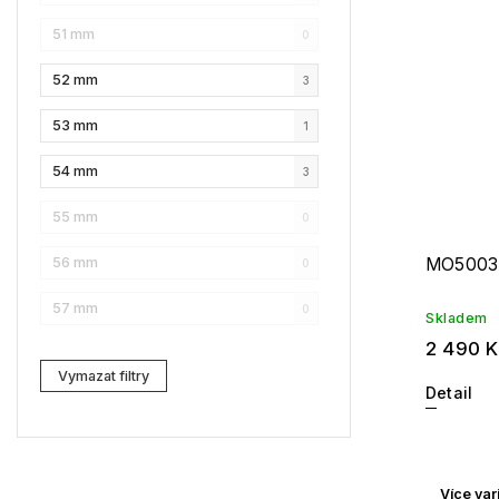
51 mm
0
Karl Lagerfeld
2
52 mm
3
Love Moschino
8
53 mm
1
Pierre Cardin
3
54 mm
3
Fossil
1
55 mm
0
Web
2
MO5003
56 mm
0
Lacoste
1
57 mm
0
Kenzo
0
Skladem
2 490 
Carrera
0
Vymazat filtry
Detail
G-Star RAW
2
Jil Sander
0
Více var
Marc Jacobs
4