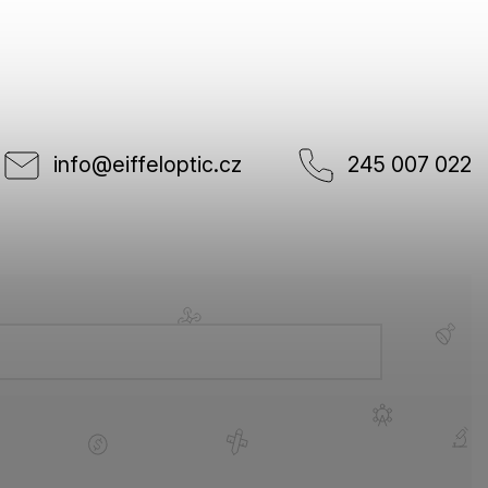
info
@
eiffeloptic.cz
245 007 022