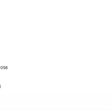
 056
č