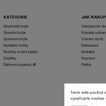
KATEGORIE
JAK NAKU
Dioptrické brýle
Všeobecné obc
Sluneční brýle
Pravidla ochran
Sportovní brýle
Vrácení zboží
Kontaktní čočky
Reklamace
Roztoky a oční kapky
Kontakty
Doplňky
Doprava
Dárkové poukazy 🎁
Platba
Dioptrické brýle
Tento web používá 
vyjadřujete souhlas 