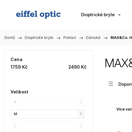
Dioptrické brýle
Domů
/
Dioptrické brýle
/
Pohlaví
/
Dámské
/
MAX&Co. H
MAX&
Cena
1759
Kč
2490
Kč
Dopor
Velikost
Nejlev
S
Nejdra
0
Více var
Nejpr
M
7
Abec
L
0