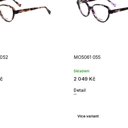
052
MO5061 055
Skladem
Kč
2 049 Kč
Detail
Více variant