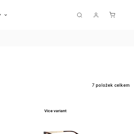
y
Roztoky a oční kapky
Doplňky
Dárkov
7
položek celkem
Více variant