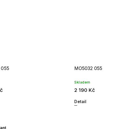
 055
MO5032 055
Skladem
Kč
2 190 Kč
Detail
iant