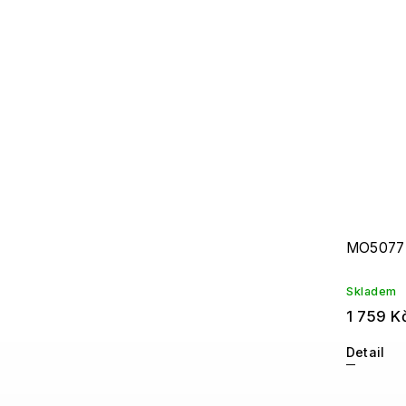
Missoni
3
Moschino
1
Zadig & Voltaire
1
MO5077
Skladem
1 759 K
Detail