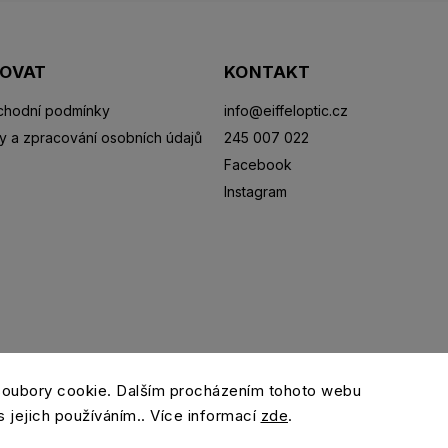
POVAT
KONTAKT
hodní podmínky
info
@
eiffeloptic.cz
y a zpracování osobních údajů
245 007 022
Facebook
Instagram
Sluneční brýle
Sportovní brýle
Kontaktní čočky
R
soubory cookie. Dalším procházením tohoto webu
s jejich používáním.. Více informací
zde
.
Copyright 2026
eiffeloptic.cz
. Všechna práva vyhrazena.