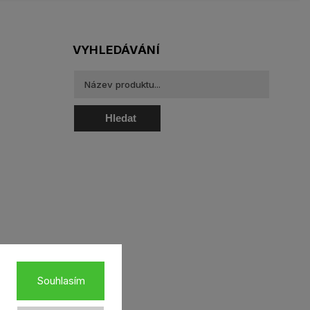
VYHLEDÁVÁNÍ
Hledat
oztoky a oční kapky
Souhlasím