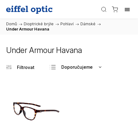
Domů
/
Dioptrické brýle
/
Pohlaví
/
Dámské
/
Under Armour Havana
Under Armour Havana
Doporučujeme
Nejlevnější
Nejdražší
Nejprodávanější
Abecedně