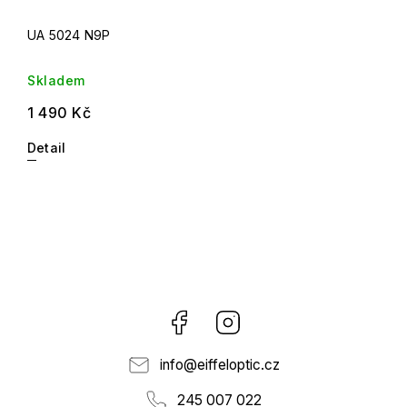
UA 5024 N9P
Skladem
1 490 Kč
Detail
Facebook
Instagram
info
@
eiffeloptic.cz
245 007 022