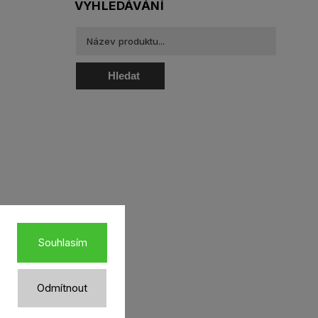
VYHLEDÁVÁNÍ
Hledat
oztoky a oční kapky
Souhlasím
Odmítnout