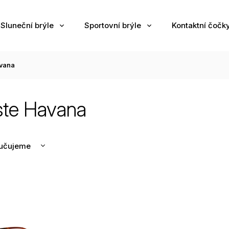
Sluneční brýle
Sportovní brýle
Kontaktní čočk
vana
ste Havana
učujeme
nější
žší
odávanější
edně