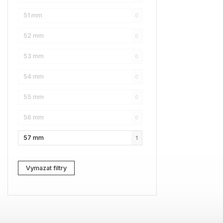
51 mm
0
Karl Lagerfeld
2
52 mm
0
Love Moschino
8
53 mm
0
Pierre Cardin
3
54 mm
0
Fossil
1
55 mm
0
Web
2
56 mm
0
Lacoste
1
57 mm
1
Kenzo
0
Carrera
0
Vymazat filtry
G-Star RAW
2
Jil Sander
0
Marc Jacobs
4