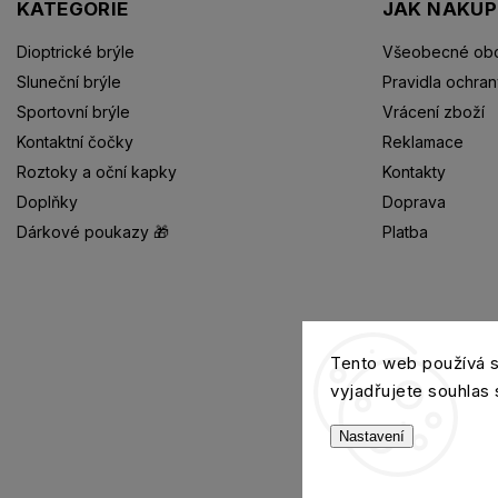
KATEGORIE
JAK NAKU
Dioptrické brýle
Všeobecné obc
Sluneční brýle
Pravidla ochran
Sportovní brýle
Vrácení zboží
Kontaktní čočky
Reklamace
Roztoky a oční kapky
Kontakty
Doplňky
Doprava
Dárkové poukazy 🎁
Platba
Dioptrické brýle
Tento web používá 
vyjadřujete souhlas 
Nastavení