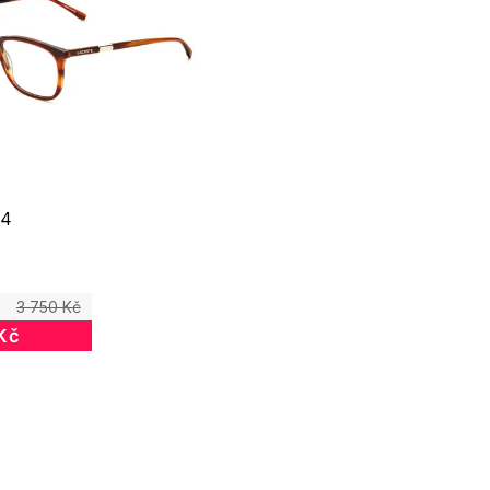
14
3 750 Kč
Kč