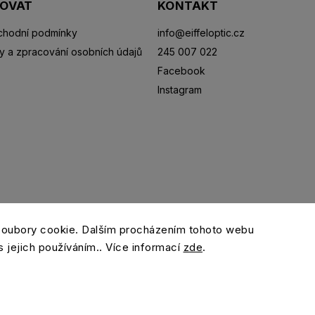
POVAT
KONTAKT
hodní podmínky
info
@
eiffeloptic.cz
y a zpracování osobních údajů
245 007 022
Facebook
Instagram
Sluneční brýle
Sportovní brýle
Kontaktní čočky
R
soubory cookie. Dalším procházením tohoto webu
s jejich používáním.. Více informací
zde
.
Copyright 2026
eiffeloptic.cz
. Všechna práva vyhrazena.
Grafický návrh vytvořil a nakódoval
Shoptak.cz