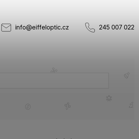
info
@
eiffeloptic.cz
245 007 022