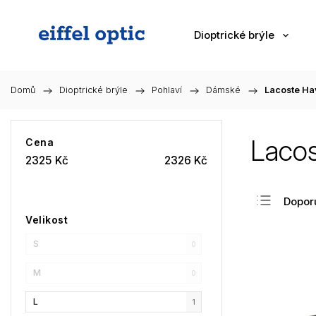
Dioptrické brýle
Domů
/
Dioptrické brýle
/
Pohlaví
/
Dámské
/
Lacoste Ha
Laco
Cena
2325
Kč
2326
Kč
Dopor
Velikost
Nejlev
S
Nejdra
0
Nejpr
M
0
Abec
L
1