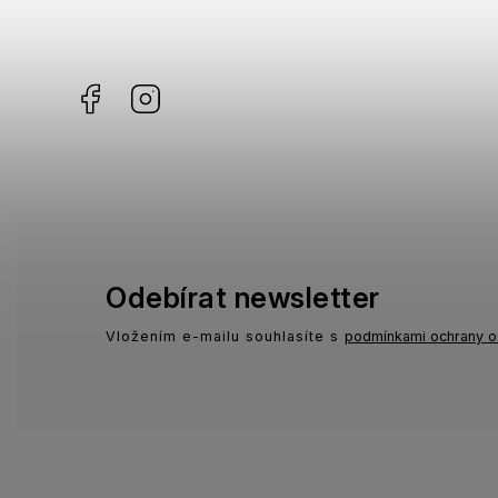
Missoni
3
Facebook
Instagram
Moschino
1
Zadig & Voltaire
1
Odebírat newsletter
Vložením e-mailu souhlasíte s
podmínkami ochrany o