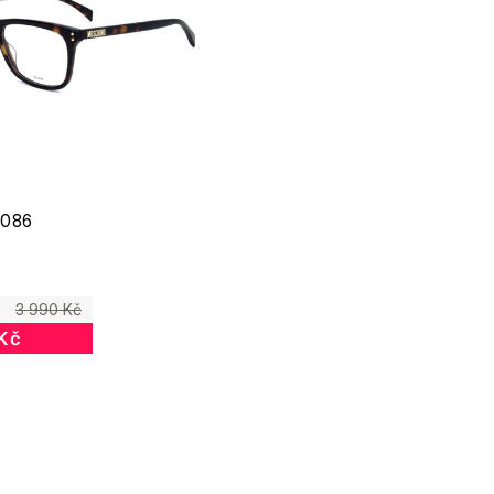
 086
3 990 Kč
 Kč