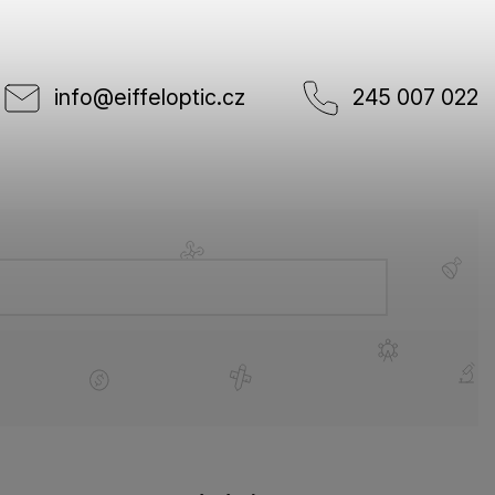
info
@
eiffeloptic.cz
245 007 022