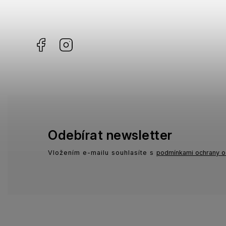
Missoni
3
Facebook
Instagram
Moschino
1
Zadig & Voltaire
1
Odebírat newsletter
Vložením e-mailu souhlasíte s
podmínkami ochrany o