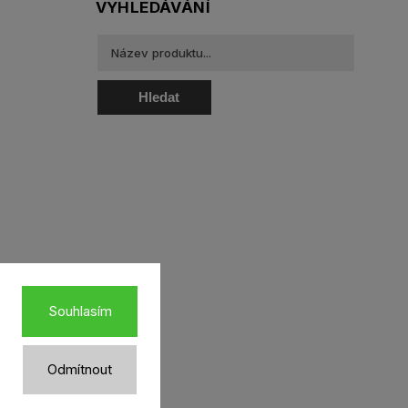
VYHLEDÁVÁNÍ
Hledat
oztoky a oční kapky
Souhlasím
Odmítnout