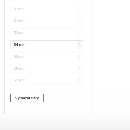
51 mm
0
Karl Lagerfeld
2
52 mm
0
Love Moschino
8
53 mm
0
Pierre Cardin
3
54 mm
1
Fossil
1
55 mm
0
Web
2
56 mm
0
Lacoste
1
57 mm
0
Kenzo
0
Carrera
0
Vymazat filtry
G-Star RAW
2
Jil Sander
0
Marc Jacobs
4