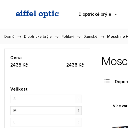
Dioptrické brýle
Domů
/
Dioptrické brýle
/
Pohlaví
/
Dámské
/
Moschino 
Mosc
Cena
2435
Kč
2436
Kč
Dopor
Velikost
Nejlev
S
Nejdra
0
Více var
Nejpr
M
1
Abec
L
0