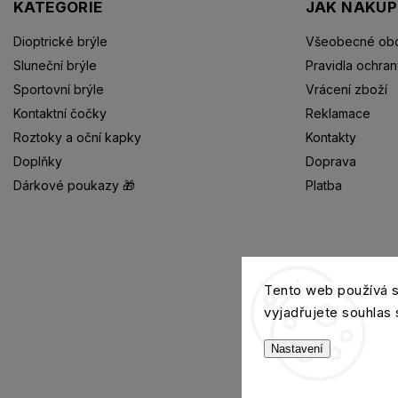
KATEGORIE
JAK NAKU
Dioptrické brýle
Všeobecné obc
Sluneční brýle
Pravidla ochran
Sportovní brýle
Vrácení zboží
Kontaktní čočky
Reklamace
Roztoky a oční kapky
Kontakty
Doplňky
Doprava
Dárkové poukazy 🎁
Platba
Dioptrické brýle
Tento web používá 
vyjadřujete souhlas 
Nastavení