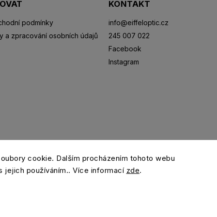
POVAT
KONTAKT
hodní podmínky
info
@
eiffeloptic.cz
y a zpracování osobních údajů
245 007 022
Facebook
Instagram
Sluneční brýle
Sportovní brýle
Kontaktní čočky
R
soubory cookie. Dalším procházením tohoto webu
s jejich používáním.. Více informací
zde
.
Copyright 2026
eiffeloptic.cz
. Všechna práva vyhrazena.
Grafický návrh vytvořil a nakódoval
Shoptak.cz