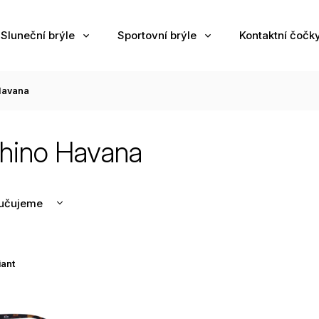
Sluneční brýle
Sportovní brýle
Kontaktní čočk
Havana
hino Havana
učujeme
nější
žší
iant
odávanější
edně