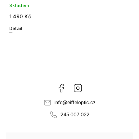
Skladem
1 490 Kč
Detail
Facebook
Instagram
info
@
eiffeloptic.cz
245 007 022