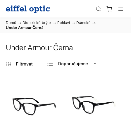
Domů
/
Dioptrické brýle
/
Pohlaví
/
Dámské
/
Under Armour Černá
Under Armour Černá
Doporučujeme
Nejlevnější
Nejdražší
Nejprodávanější
Abecedně