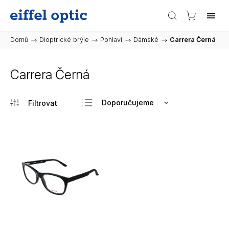
Domů
/
Dioptrické brýle
/
Pohlaví
/
Dámské
/
Carrera Černá
Carrera Černá
Doporučujeme
Nejlevnější
Nejdražší
Nejprodávanější
Abecedně