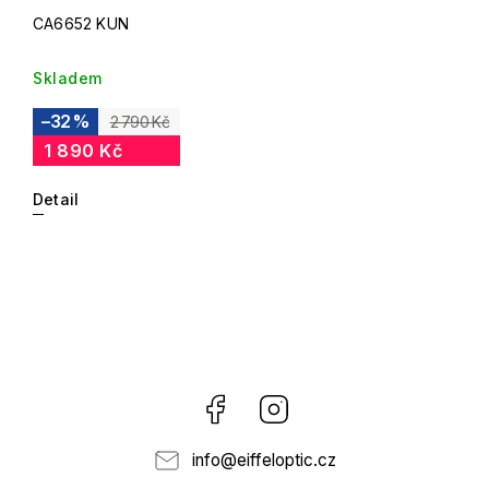
CA6652 KUN
Skladem
–32 %
2 790 Kč
1 890 Kč
Detail
Facebook
Instagram
info
@
eiffeloptic.cz