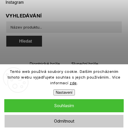
Instagram
VYHLEDÁVÁNÍ
Hledat
Dioptrické brýle
Sluneční brýle
Tento web používá soubory cookie. Dalším procházením
Sportovní brýle
Kontaktní čočky
tohoto webu vyjadřujete souhlas s jejich používáním.. Více
Roztoky a oční kapky
informací
zde
.
Nastavení
Souhlasím
Copyright 2026
eiffeloptic.cz
. Všechna práva vyhrazena.
Odmítnout
Grafický návrh vytvořil a nakódoval
Shoptak.cz