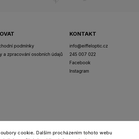
POVAT
KONTAKT
hodní podmínky
info
@
eiffeloptic.cz
y a zpracování osobních údajů
245 007 022
Facebook
Instagram
Sluneční brýle
Sportovní brýle
Kontaktní čočky
R
soubory cookie. Dalším procházením tohoto webu