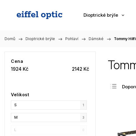
Dioptrické brýle
Domů
/
Dioptrické brýle
/
Pohlaví
/
Dámské
/
Tommy Hilf
Tommy
Cena
1924
Kč
2142
Kč
Dopor
Velikost
Nejlev
S
Nejdra
1
Nejpr
M
3
Abec
L
0