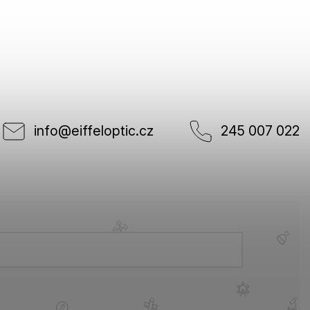
info
@
eiffeloptic.cz
245 007 022