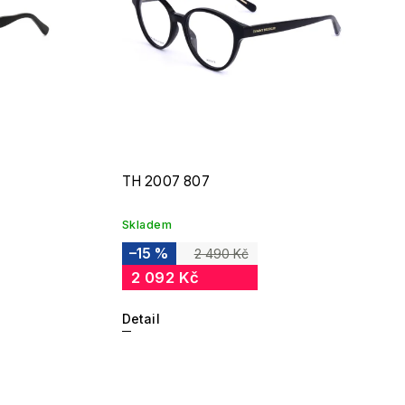
TH 2007 807
Skladem
–15 %
2 490 Kč
2 092 Kč
Detail