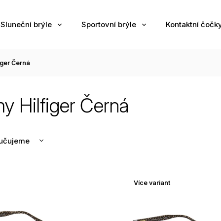
Sluneční brýle
Sportovní brýle
Kontaktní čočk
iger Černá
 Hilfiger Černá
učujeme
nější
žší
Více variant
odávanější
edně