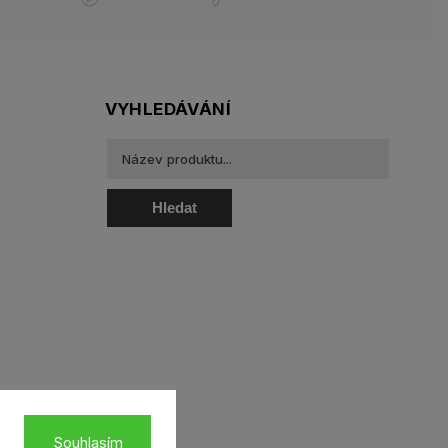
VYHLEDÁVÁNÍ
Hledat
oztoky a oční kapky
Souhlasím