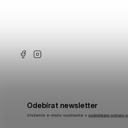
Missoni
1
Moschino
1
Zadig & Voltaire
0
Facebook
Instagram
Odebírat newsletter
Vložením e-mailu souhlasíte s
podmínkami ochrany o