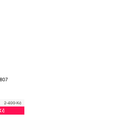
 807
2 499 Kč
Kč