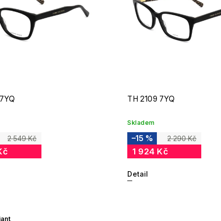
 7YQ
TH 2109 7YQ
Skladem
–15 %
2 549 Kč
2 290 Kč
Kč
1 924 Kč
Detail
iant