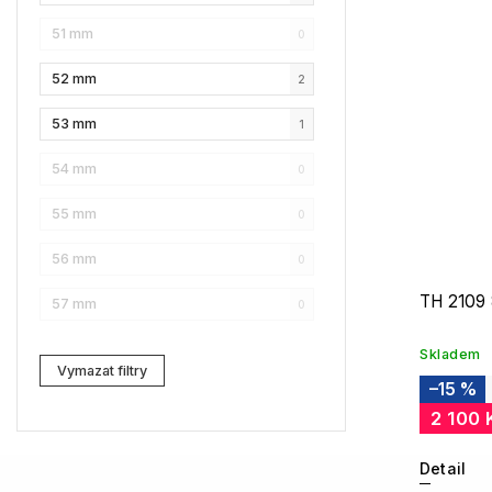
51 mm
0
Karl Lagerfeld
2
52 mm
2
Love Moschino
4
53 mm
1
Pierre Cardin
0
54 mm
0
Fossil
0
55 mm
0
Web
2
56 mm
0
Lacoste
0
TH 2109
57 mm
0
Kenzo
3
Skladem
Carrera
1
Vymazat filtry
–15 %
G-Star RAW
3
2 100 
Jil Sander
7
Detail
Marc Jacobs
1