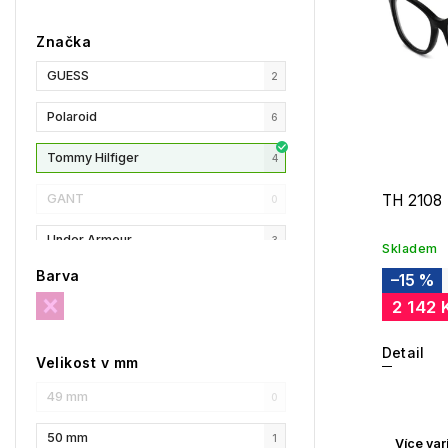
Značka
GUESS
2
Polaroid
6
Tommy Hilfiger
4
GANT
TH 2108
0
Under Armour
3
Skladem
Barva
–15 %
Liu Jo
1
2 142 
MaxMara
13
Detail
Velikost v mm
MAX&Co.
10
49 mm
0
Longchamp
1
50 mm
1
Více var
HUGO
2