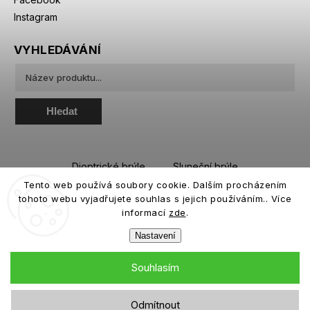
Instagram
VYHLEDÁVÁNÍ
Hledat
Dioptrické brýle
Sluneční brýle
Tento web používá soubory cookie. Dalším procházením
Sportovní brýle
Kontaktní čočky
tohoto webu vyjadřujete souhlas s jejich používáním.. Více
Roztoky a oční kapky
informací
zde
.
Nastavení
Souhlasím
Copyright 2026
eiffeloptic.cz
. Všechna práva vyhrazena.
Odmítnout