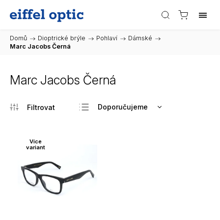
Domů
/
Dioptrické brýle
/
Pohlaví
/
Dámské
/
Marc Jacobs Černá
Marc Jacobs Černá
Doporučujeme
Nejlevnější
Nejdražší
Více
variant
Nejprodávanější
Abecedně