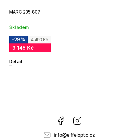
MARC 235 807
Skladem
–29 %
4 490 Kč
3 145 Kč
Detail
Facebook
Instagram
info
@
eiffeloptic.cz