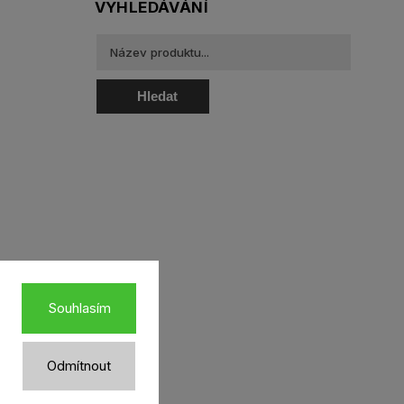
VYHLEDÁVÁNÍ
Hledat
oztoky a oční kapky
Souhlasím
Odmítnout