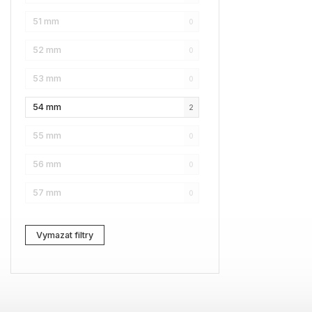
51 mm
0
Karl Lagerfeld
1
52 mm
0
Love Moschino
0
53 mm
0
Pierre Cardin
0
54 mm
2
Fossil
0
55 mm
0
Web
0
56 mm
0
Lacoste
0
57 mm
0
Kenzo
0
Carrera
0
Vymazat filtry
G-Star RAW
0
Jil Sander
0
Marc Jacobs
2