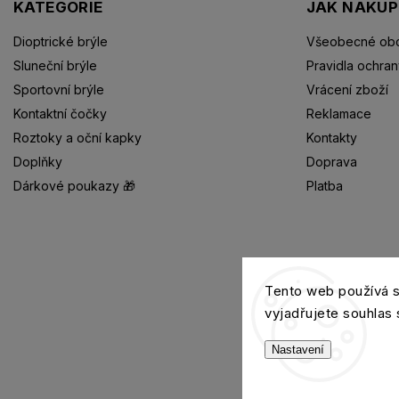
KATEGORIE
JAK NAKU
Dioptrické brýle
Všeobecné obc
Sluneční brýle
Pravidla ochran
Sportovní brýle
Vrácení zboží
Kontaktní čočky
Reklamace
Roztoky a oční kapky
Kontakty
Doplňky
Doprava
Dárkové poukazy 🎁
Platba
Dioptrické brýle
Tento web používá 
vyjadřujete souhlas 
Nastavení