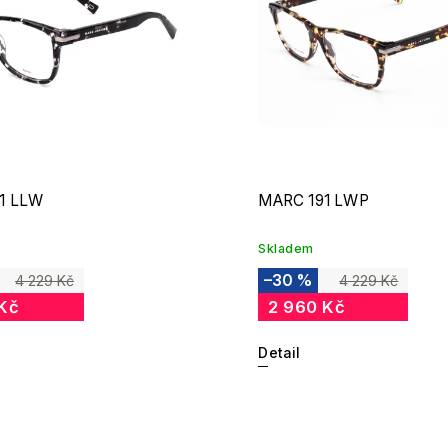
1 LLW
MARC 191 LWP
Skladem
–30 %
4 229 Kč
4 229 Kč
 Kč
2 960 Kč
Detail