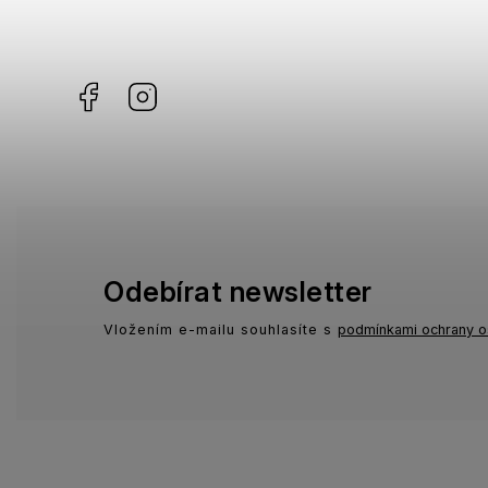
Missoni
0
Facebook
Instagram
Moschino
0
Zadig & Voltaire
0
Odebírat newsletter
Vložením e-mailu souhlasíte s
podmínkami ochrany o