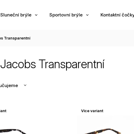
Sluneční brýle
Sportovní brýle
Kontaktní čočk
s Transparentní
Jacobs Transparentní
učujeme
nější
žší
iant
Více variant
odávanější
edně