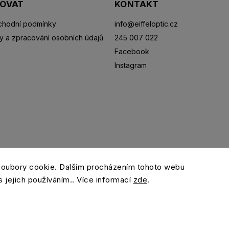
POVAT
KONTAKT
hodní podmínky
info
@
eiffeloptic.cz
y a zpracování osobních údajů
245 007 022
Facebook
Instagram
Sluneční brýle
Sportovní brýle
Kontaktní čočky
R
soubory cookie. Dalším procházením tohoto webu
s jejich používáním.. Více informací
zde
.
Copyright 2026
eiffeloptic.cz
. Všechna práva vyhrazena.
Grafický návrh vytvořil a nakódoval
Shoptak.cz