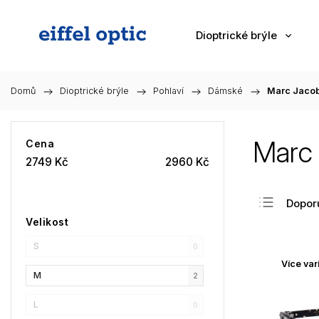
Dioptrické brýle
Domů
/
Dioptrické brýle
/
Pohlaví
/
Dámské
/
Marc Jacob
Marc 
Cena
2749
Kč
2960
Kč
Dopor
Velikost
Nejlev
S
Nejdra
0
Více var
Nejpr
M
2
Abec
L
0