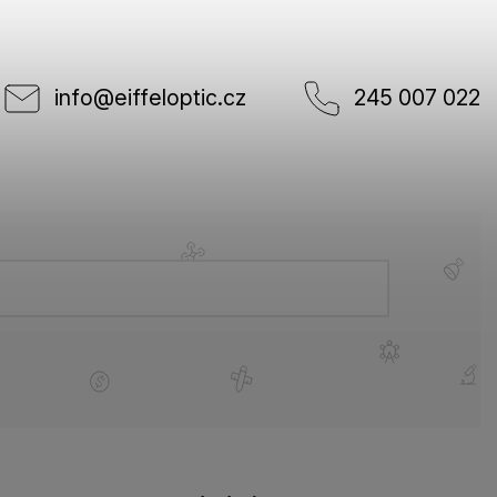
info
@
eiffeloptic.cz
245 007 022