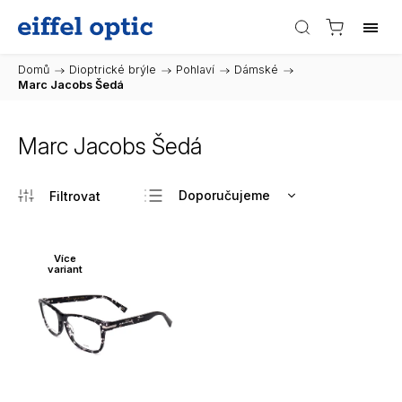
Domů
/
Dioptrické brýle
/
Pohlaví
/
Dámské
/
Marc Jacobs Šedá
Marc Jacobs Šedá
Doporučujeme
Nejlevnější
Nejdražší
Více
variant
Nejprodávanější
Abecedně