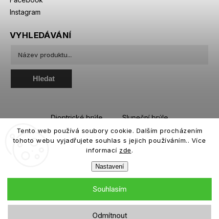
Instagram
VYHLEDÁVÁNÍ
Hledat
Dioptrické brýle
Sluneční brýle
Tento web používá soubory cookie. Dalším procházením
Sportovní brýle
Kontaktní čočky
tohoto webu vyjadřujete souhlas s jejich používáním.. Více
Roztoky a oční kapky
informací
zde
.
Nastavení
Souhlasím
Copyright 2026
eiffeloptic.cz
. Všechna práva vyhrazena.
Odmítnout