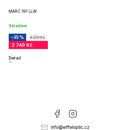
MARC 191 LLW
Skladem
–35 %
4 229 Kč
2 749 Kč
Detail
Facebook
Instagram
info
@
eiffeloptic.cz