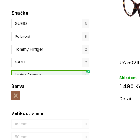
Značka
GUESS
6
Polaroid
8
Tommy Hilfiger
2
GANT
UA 5024
2
Under Armour
1
Skladem
1 490 K
Barva
Liu Jo
6
Detail
MaxMara
17
Velikost v mm
MAX&Co.
10
49 mm
0
Longchamp
5
50 mm
0
HUGO
1