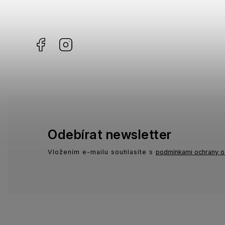
Missoni
3
Facebook
Instagram
Moschino
1
Zadig & Voltaire
1
Odebírat newsletter
Vložením e-mailu souhlasíte s
podmínkami ochrany o