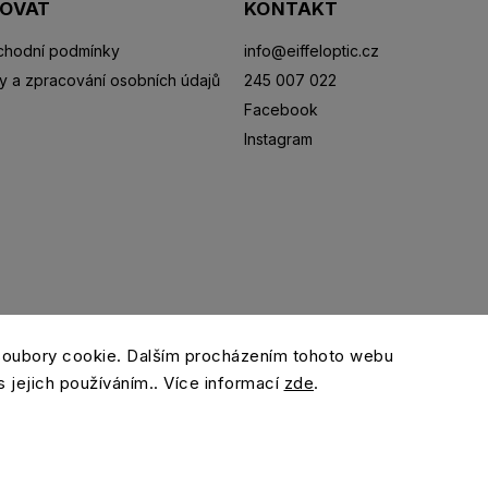
POVAT
KONTAKT
hodní podmínky
info
@
eiffeloptic.cz
y a zpracování osobních údajů
245 007 022
Facebook
Instagram
Sluneční brýle
Sportovní brýle
Kontaktní čočky
R
soubory cookie. Dalším procházením tohoto webu
s jejich používáním.. Více informací
zde
.
Copyright 2026
eiffeloptic.cz
. Všechna práva vyhrazena.
Grafický návrh vytvořil a nakódoval
Shoptak.cz