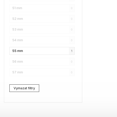
51 mm
0
Karl Lagerfeld
4
52 mm
0
Love Moschino
10
53 mm
0
Pierre Cardin
4
54 mm
0
Fossil
2
55 mm
1
Web
2
56 mm
0
Lacoste
1
57 mm
0
Kenzo
0
Carrera
1
Vymazat filtry
G-Star RAW
4
Jil Sander
3
Marc Jacobs
4