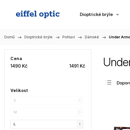
Dioptrické brýle
Domů
/
Dioptrické brýle
/
Pohlaví
/
Dámské
/
Under Arm
Unde
Cena
1490
Kč
1491
Kč
Dopor
Velikost
Nejlev
S
Nejdra
0
Nejpr
M
0
Abec
L
1