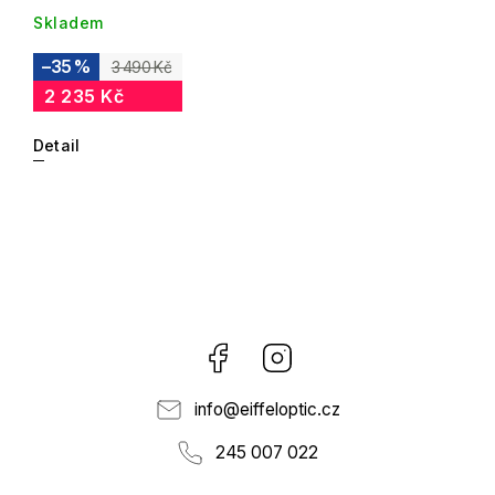
Skladem
–35 %
3 490 Kč
2 235 Kč
Detail
Facebook
Instagram
info
@
eiffeloptic.cz
245 007 022