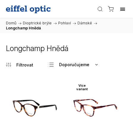
Domů
/
Dioptrické brýle
/
Pohlaví
/
Dámské
/
Longchamp Hnědá
Longchamp Hnědá
Doporučujeme
Nejlevnější
Nejdražší
Více
variant
Nejprodávanější
Abecedně