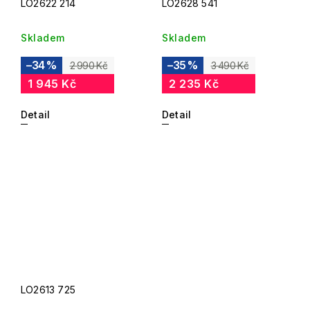
LO2622 214
LO2628 541
Skladem
Skladem
–34 %
–35 %
2 990 Kč
3 490 Kč
1 945 Kč
2 235 Kč
Detail
Detail
LO2613 725