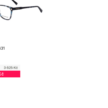
431
3 825 Kč
Kč