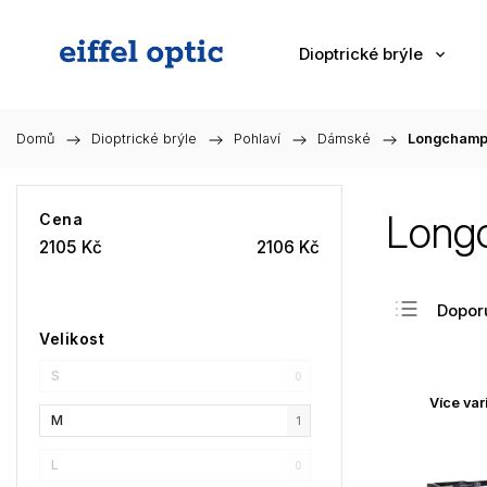
Dioptrické brýle
Domů
/
Dioptrické brýle
/
Pohlaví
/
Dámské
/
Longchamp
Long
Cena
2105
Kč
2106
Kč
Dopor
Velikost
Nejlev
S
Nejdra
0
Více var
Nejpr
M
1
Abec
L
0