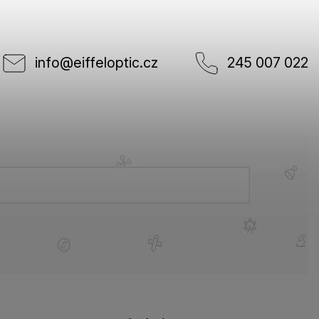
info
@
eiffeloptic.cz
245 007 022