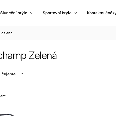
Sluneční brýle
Sportovní brýle
Kontaktní čočk
 Zelená
champ Zelená
učujeme
nější
žší
iant
odávanější
edně