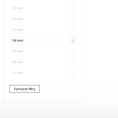
51 mm
0
Karl Lagerfeld
1
52 mm
0
Love Moschino
0
53 mm
0
Pierre Cardin
0
54 mm
1
Fossil
0
55 mm
0
Web
0
56 mm
0
Lacoste
0
57 mm
0
Kenzo
0
Carrera
0
Vymazat filtry
G-Star RAW
2
Jil Sander
0
Marc Jacobs
0