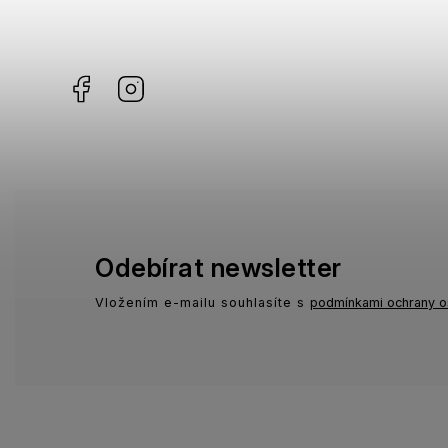
Missoni
0
Facebook
Instagram
Moschino
0
Zadig & Voltaire
0
Odebírat newsletter
Vložením e-mailu souhlasíte s
podmínkami ochrany o