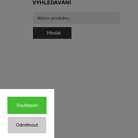
VYHLEDÁVÁNÍ
Hledat
oztoky a oční kapky
Souhlasím
Odmítnout