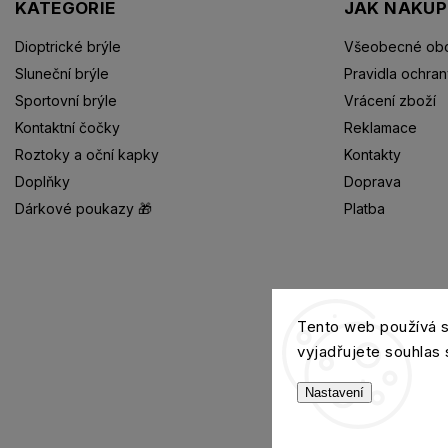
KATEGORIE
JAK NAKU
Dioptrické brýle
Všeobecné obc
Sluneční brýle
Pravidla ochran
Sportovní brýle
Vrácení zboží
Kontaktní čočky
Reklamace
Roztoky a oční kapky
Kontakty
Doplňky
Doprava
Dárkové poukazy 🎁
Platba
Dioptrické brýle
Tento web používá 
vyjadřujete souhlas 
Nastavení