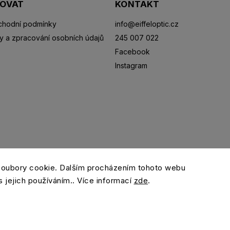
POVAT
KONTAKT
hodní podmínky
info
@
eiffeloptic.cz
y a zpracování osobních údajů
245 007 022
Facebook
Instagram
Sluneční brýle
Sportovní brýle
Kontaktní čočky
R
soubory cookie. Dalším procházením tohoto webu
s jejich používáním.. Více informací
zde
.
Copyright 2026
eiffeloptic.cz
. Všechna práva vyhrazena.
Grafický návrh vytvořil a nakódoval
Shoptak.cz