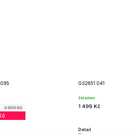
 095
GS2651 041
Skladem
1 499 Kč
3 690 Kč
Kč
Detail