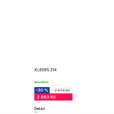
KL6095 314
Skladem
–30 %
2 976 Kč
2 083 Kč
Detail