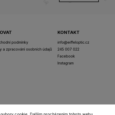
POVAT
KONTAKT
hodní podmínky
info
@
eiffeloptic.cz
y a zpracování osobních údajů
245 007 022
Facebook
Instagram
Sluneční brýle
Sportovní brýle
Kontaktní čočky
R
soubory cookie. Dalším procházením tohoto webu