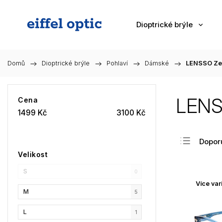
Dioptrické brýle
Domů
/
Dioptrické brýle
/
Pohlaví
/
Dámské
/
LENSSO Ze
LENS
Cena
1499
Kč
3100
Kč
Dopor
Velikost
Nejlev
S
Nejdra
0
Více var
Nejpr
M
5
Abec
L
1