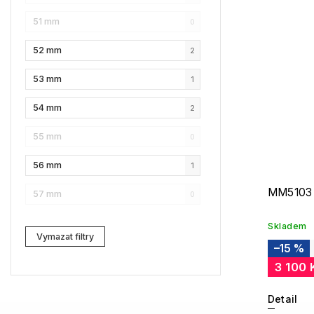
51 mm
0
Karl Lagerfeld
1
52 mm
2
Love Moschino
0
53 mm
1
Pierre Cardin
0
54 mm
2
Fossil
0
55 mm
0
Web
0
56 mm
1
Lacoste
0
MM5103
57 mm
0
Kenzo
0
Skladem
Carrera
0
Vymazat filtry
–15 %
G-Star RAW
2
3 100 
Jil Sander
0
Detail
Marc Jacobs
0