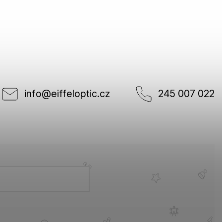
info
@
eiffeloptic.cz
245 007 022