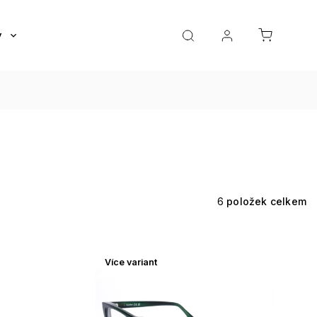
y
Roztoky a oční kapky
Doplňky
Dárkov
6
položek celkem
Více variant