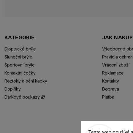
KATEGORIE
JAK NAKU
Dioptrické brýle
Všeobecné obc
Sluneční brýle
Pravidla ochran
Sportovní brýle
Vrácení zboží
Kontaktní čočky
Reklamace
Roztoky a oční kapky
Kontakty
Doplňky
Doprava
Dárkové poukazy 🎁
Platba
Dioptrické brýle
Tento web používá 