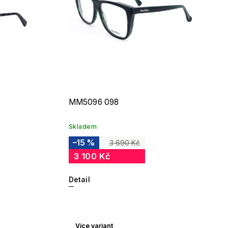
MM5096 098
Skladem
–15 %
3 690 Kč
3 100 Kč
Detail
Více variant