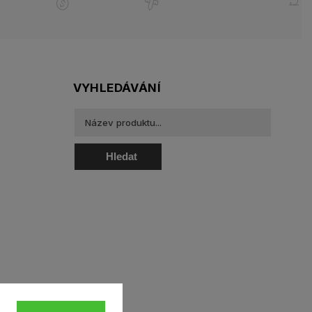
VYHLEDÁVÁNÍ
Hledat
oztoky a oční kapky