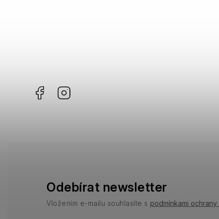
Missoni
0
Moschino
0
Zadig & Voltaire
0
Facebook
Instagram
Odebírat newsletter
Vložením e-mailu souhlasíte s
podmínkami ochrany 