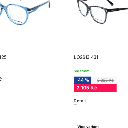
425
LO2613 431
Skladem
č
–44 %
3 825 Kč
2 105 Kč
Detail
Více variant