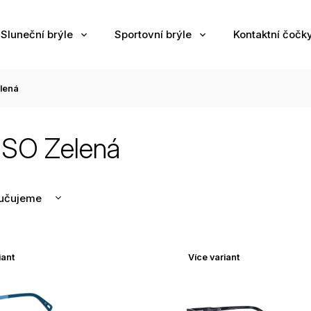
Sluneční brýle
Sportovní brýle
Kontaktní čočk
lená
SO Zelená
učujeme
nější
žší
iant
Více variant
odávanější
edně