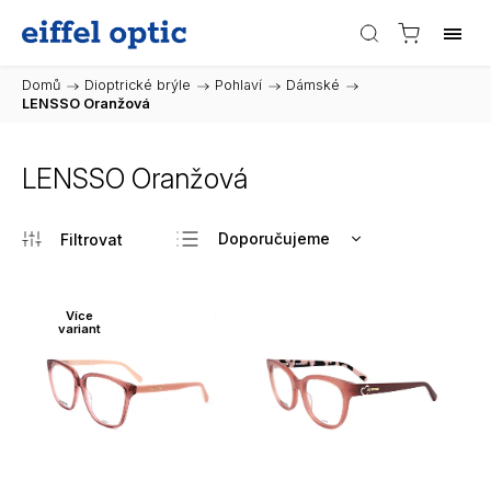
Domů
/
Dioptrické brýle
/
Pohlaví
/
Dámské
/
LENSSO Oranžová
LENSSO Oranžová
Doporučujeme
Nejlevnější
Nejdražší
Více
variant
Nejprodávanější
Abecedně