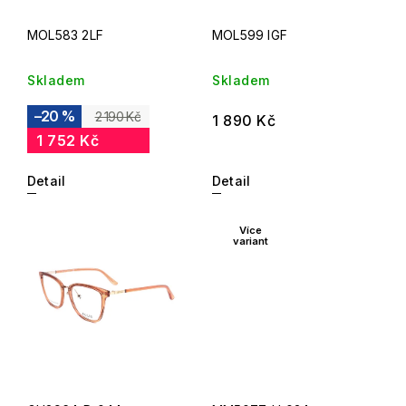
MOL583 2LF
MOL599 IGF
Skladem
Skladem
–20 %
2 190 Kč
1 890 Kč
1 752 Kč
Detail
Detail
Více
variant