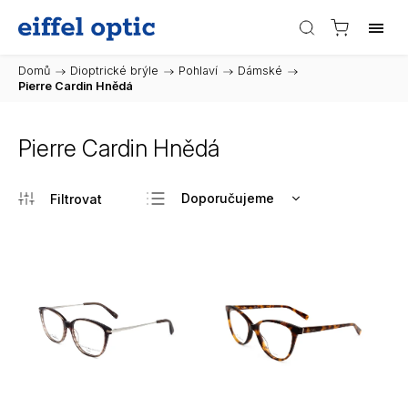
Domů
/
Dioptrické brýle
/
Pohlaví
/
Dámské
/
Pierre Cardin Hnědá
Pierre Cardin Hnědá
Doporučujeme
Nejlevnější
Nejdražší
Nejprodávanější
Abecedně