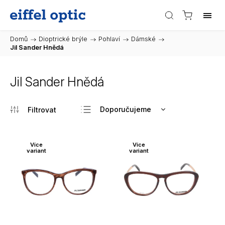
Domů
/
Dioptrické brýle
/
Pohlaví
/
Dámské
/
Jil Sander Hnědá
Jil Sander Hnědá
Doporučujeme
Nejlevnější
Nejdražší
Více
Více
variant
variant
Nejprodávanější
Abecedně