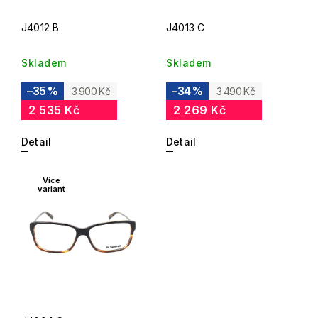
J4012 B
J4013 C
Skladem
Skladem
–35 %
–34 %
3 900 Kč
3 490 Kč
2 535 Kč
2 269 Kč
Detail
Detail
Více
variant