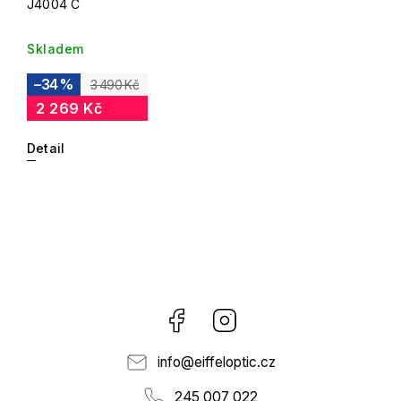
J4004 C
Skladem
–34 %
3 490 Kč
2 269 Kč
Detail
Facebook
Instagram
info
@
eiffeloptic.cz
245 007 022