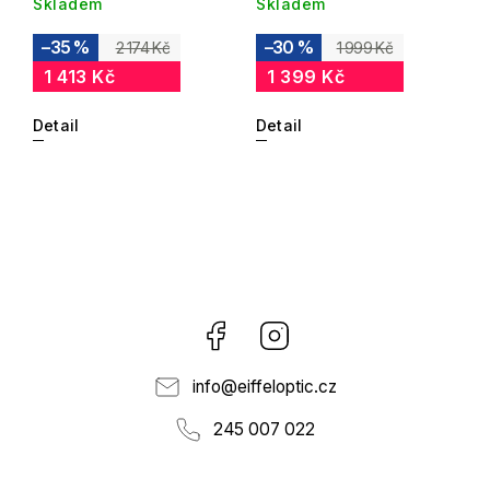
Skladem
Skladem
–35 %
–30 %
2 174 Kč
1 999 Kč
1 413 Kč
1 399 Kč
Detail
Detail
Facebook
Instagram
info
@
eiffeloptic.cz
245 007 022