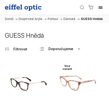
Domů
/
Dioptrické brýle
/
Pohlaví
/
Dámské
/
GUESS Hnědá
GUESS Hnědá
Doporučujeme
Nejlevnější
Nejdražší
Více
variant
Nejprodávanější
Abecedně