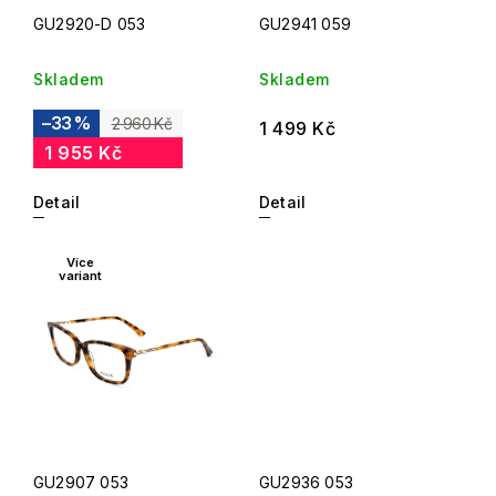
GU2920-D 053
GU2941 059
Skladem
Skladem
–33 %
2 960 Kč
1 499 Kč
1 955 Kč
Detail
Detail
Více
variant
GU2907 053
GU2936 053