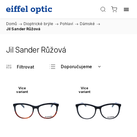
Domů
/
Dioptrické brýle
/
Pohlaví
/
Dámské
/
Jil Sander Růžová
Jil Sander Růžová
Doporučujeme
Nejlevnější
Nejdražší
Více
Více
variant
variant
Nejprodávanější
Abecedně