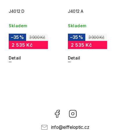
J4012 D
J4012 A
Skladem
Skladem
–35 %
–35 %
3 900 Kč
3 900 Kč
2 535 Kč
2 535 Kč
Detail
Detail
Facebook
Instagram
info
@
eiffeloptic.cz