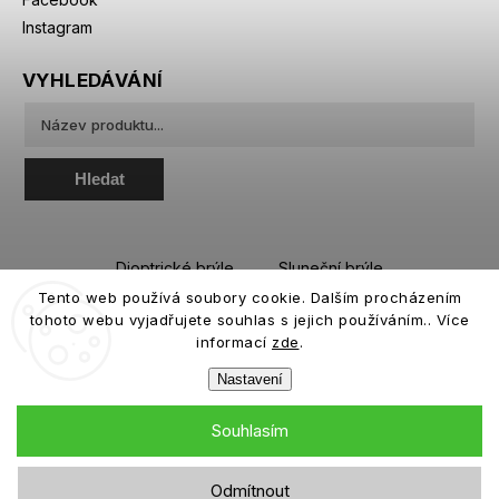
Instagram
VYHLEDÁVÁNÍ
Hledat
Dioptrické brýle
Sluneční brýle
Tento web používá soubory cookie. Dalším procházením
Sportovní brýle
Kontaktní čočky
tohoto webu vyjadřujete souhlas s jejich používáním.. Více
Roztoky a oční kapky
informací
zde
.
Nastavení
Souhlasím
Copyright 2026
eiffeloptic.cz
. Všechna práva vyhrazena.
Odmítnout