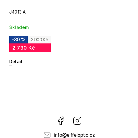
J4013 A
Skladem
–30 %
3 900 Kč
2 730 Kč
Detail
Facebook
Instagram
info
@
eiffeloptic.cz