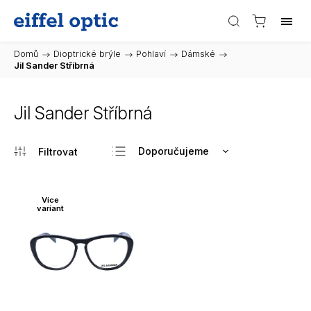
Domů
/
Dioptrické brýle
/
Pohlaví
/
Dámské
/
Jil Sander Stříbrná
Jil Sander Stříbrná
Doporučujeme
Nejlevnější
Nejdražší
Více
variant
Nejprodávanější
Abecedně