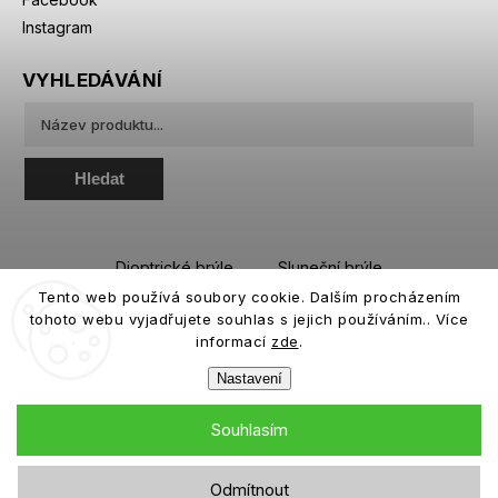
Instagram
VYHLEDÁVÁNÍ
Hledat
Dioptrické brýle
Sluneční brýle
Tento web používá soubory cookie. Dalším procházením
Sportovní brýle
Kontaktní čočky
tohoto webu vyjadřujete souhlas s jejich používáním.. Více
Roztoky a oční kapky
informací
zde
.
Nastavení
Souhlasím
Copyright 2026
eiffeloptic.cz
. Všechna práva vyhrazena.
Odmítnout