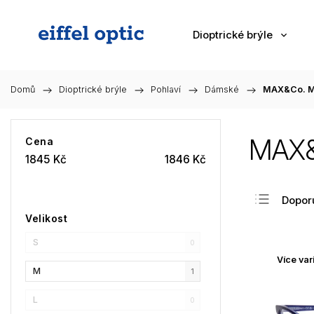
Dioptrické brýle
Domů
/
Dioptrické brýle
/
Pohlaví
/
Dámské
/
MAX&Co. M
MAX&
Cena
1845
Kč
1846
Kč
Dopor
Velikost
Nejlev
S
Nejdra
0
Více var
Nejpr
M
1
Abec
L
0