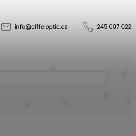
info
@
eiffeloptic.cz
245 007 022