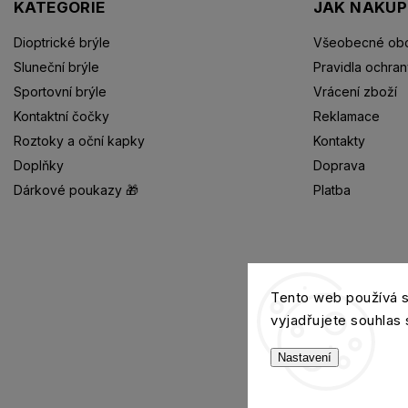
KATEGORIE
JAK NAKU
Dioptrické brýle
Všeobecné obc
Sluneční brýle
Pravidla ochran
Sportovní brýle
Vrácení zboží
Kontaktní čočky
Reklamace
Roztoky a oční kapky
Kontakty
Doplňky
Doprava
Dárkové poukazy 🎁
Platba
Dioptrické brýle
Tento web používá 
vyjadřujete souhlas 
Nastavení