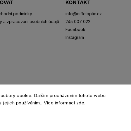
POVAT
KONTAKT
hodní podmínky
info
@
eiffeloptic.cz
y a zpracování osobních údajů
245 007 022
Facebook
Instagram
Sluneční brýle
Sportovní brýle
Kontaktní čočky
R
soubory cookie. Dalším procházením tohoto webu
s jejich používáním.. Více informací
zde
.
Copyright 2026
eiffeloptic.cz
. Všechna práva vyhrazena.
Grafický návrh vytvořil a nakódoval
Shoptak.cz