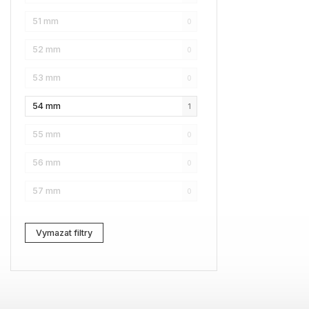
51 mm
0
Karl Lagerfeld
1
52 mm
0
Love Moschino
3
53 mm
0
Pierre Cardin
0
54 mm
1
Fossil
0
55 mm
0
Web
0
56 mm
0
Lacoste
0
57 mm
0
Kenzo
0
Carrera
0
Vymazat filtry
G-Star RAW
1
Jil Sander
1
Marc Jacobs
0