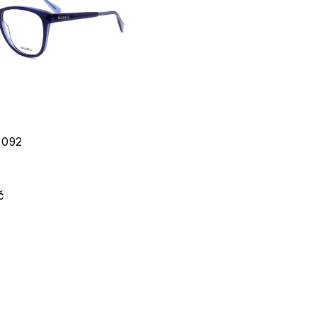
 092
č