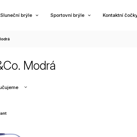
Sluneční brýle
Sportovní brýle
Kontaktní čočk
odrá
Co. Modrá
učujeme
nější
žší
iant
odávanější
edně