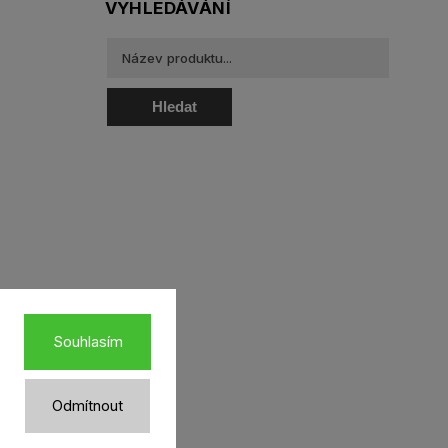
VYHLEDÁVÁNÍ
Hledat
oztoky a oční kapky
Souhlasím
Odmítnout