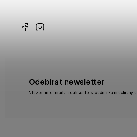
Missoni
2
Facebook
Instagram
Moschino
1
Zadig & Voltaire
1
Odebírat newsletter
Vložením e-mailu souhlasíte s
podmínkami ochrany o