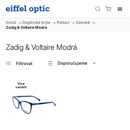
Domů
/
Dioptrické brýle
/
Pohlaví
/
Dámské
/
Zadig & Voltaire Modrá
Zadig & Voltaire Modrá
Doporučujeme
Nejlevnější
Nejdražší
Více
variant
Nejprodávanější
Abecedně