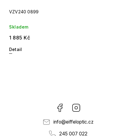
VZV240 0899
Skladem
1 885 Kč
Detail
Facebook
Instagram
info
@
eiffeloptic.cz
245 007 022