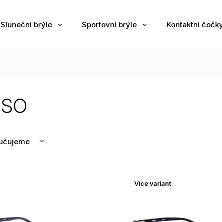
Sluneční brýle
Sportovní brýle
Kontaktní čočk
SSO
učujeme
nější
žší
Více variant
odávanější
edně