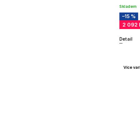
Skladem
–15 %
2 092
Detail
Více var