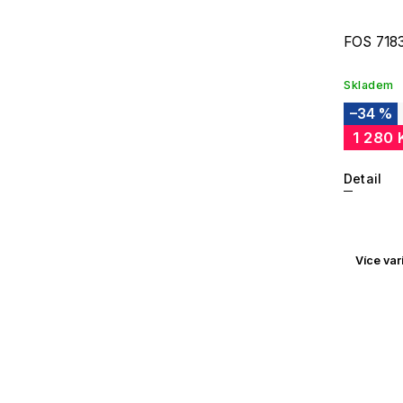
FOS 718
Skladem
–34 %
1 280 
Detail
Více var