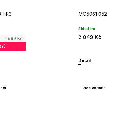
3 HR3
MO5061 052
Skladem
2 049 Kč
1 969 Kč
Kč
Detail
iant
Více variant