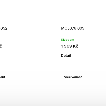
 052
MO5076 005
Skladem
č
1 969 Kč
Detail
iant
Více variant