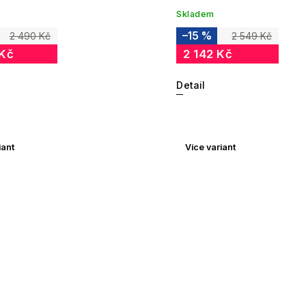
Skladem
–15 %
2 490 Kč
2 549 Kč
 Kč
2 142 Kč
Detail
iant
Více variant