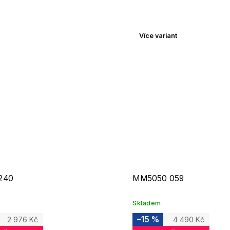
Více variant
240
MM5050 059
Skladem
–15 %
2 976 Kč
4 490 Kč