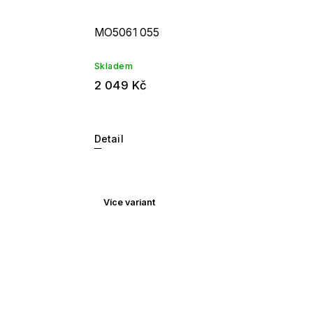
MO5061 055
Skladem
2 049 Kč
Detail
Více variant