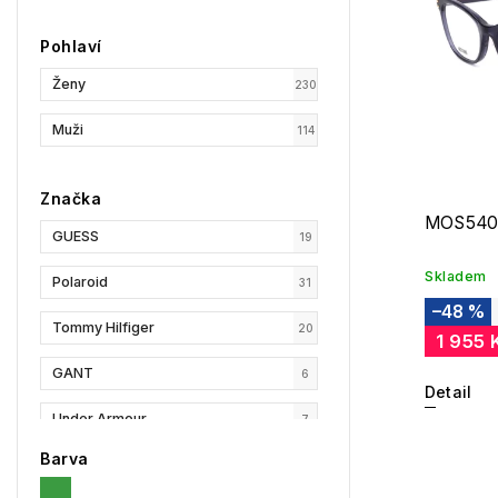
Pohlaví
Ženy
230
Muži
114
Značka
MOS540
GUESS
19
Skladem
Polaroid
31
–48 %
Tommy Hilfiger
20
1 955 
GANT
6
Detail
Under Armour
7
Barva
Privé Revaux
3