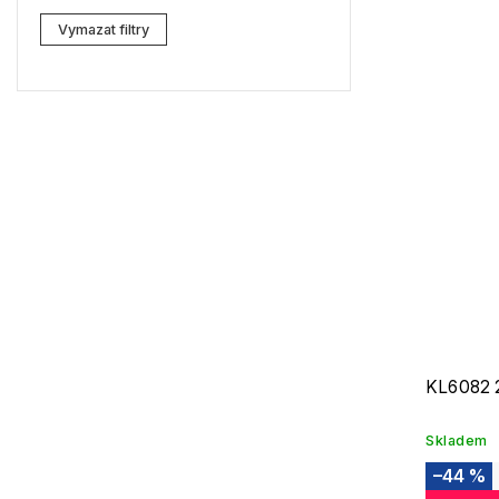
Lacoste
3
Vymazat filtry
Kenzo
6
Carrera
6
G-Star RAW
12
Jil Sander
11
Marc Jacobs
8
Missoni
7
Moschino
3
Zadig & Voltaire
2
KL6082 
MICHAEL KORS
2
Skladem
David Beckham
1
–44 %