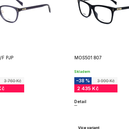
/F PJP
MOS501 807
Skladem
–38 %
3 760 Kč
3 990 Kč
Kč
2 435 Kč
Detail
Více variant