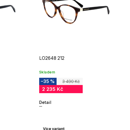
LO2648 212
Skladem
–35 %
3 490 Kč
2 235 Kč
Detail
Více variant