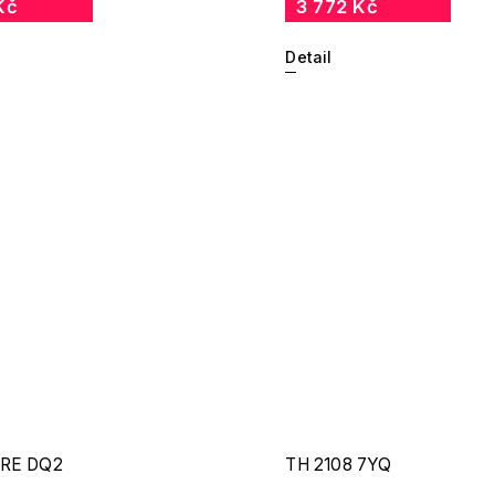
Kč
3 772 Kč
Detail
/RE DQ2
TH 2108 7YQ