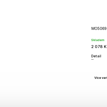
MO5069
Skladem
2 078 K
Detail
Více var