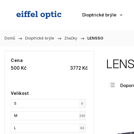
Dioptrické brýle
Domů
/
Dioptrické brýle
/
Značky
/
LENSSO
LEN
Cena
500
Kč
3772
Kč
Dopor
Velikost
Nejlev
S
Nejdra
9
Nejpr
M
240
Abec
L
64