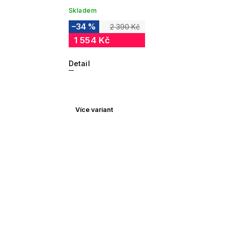
Skladem
–34 %
2 390 Kč
1 554 Kč
Detail
Více variant