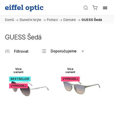
Domů
/
Sluneční brýle
/
Pohlaví
/
Dámské
/
GUESS Šedá
GUESS Šedá
Doporučujeme
Nejlevnější
Nejdražší
Více
Více
variant
variant
Nejprodávanější
BESTSELLER
VÝPRODEJ
Abecedně
VÝPRODEJ