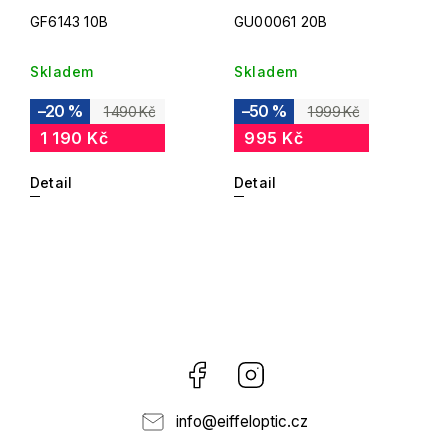
GF6143 10B
GU00061 20B
Skladem
Skladem
–20 %
–50 %
1 490 Kč
1 999 Kč
1 190 Kč
995 Kč
Detail
Detail
Facebook
Instagram
info
@
eiffeloptic.cz