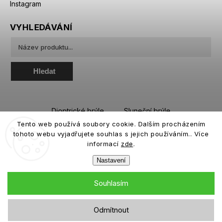
Instagram
VYHLEDÁVÁNÍ
Hledat
Dioptrické brýle
Sluneční brýle
Tento web používá soubory cookie. Dalším procházením
Sportovní brýle
Kontaktní čočky
tohoto webu vyjadřujete souhlas s jejich používáním.. Více
Roztoky a oční kapky
informací
zde
.
Nastavení
Souhlasím
Copyright 2026
eiffeloptic.cz
. Všechna práva vyhrazena.
Odmítnout
Grafický návrh vytvořil a nakódoval
Shoptak.cz