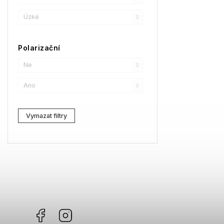
SPY
1
Úzké
0
Moncler
0
Polarizační
Comma
0
Ne
0
Gibson
1
Ano
0
Vymazat filtry
Facebook
Instagram