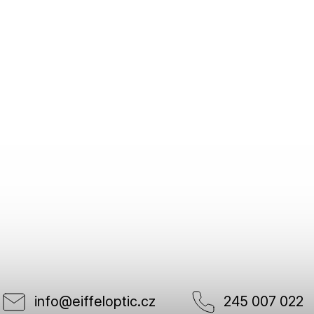
info
@
eiffeloptic.cz
245 007 022