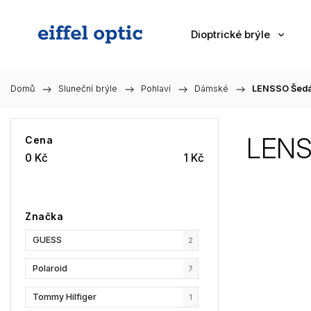
Dioptrické brýle
Domů
/
Sluneční brýle
/
Pohlaví
/
Dámské
/
LENSSO Šed
LENS
Cena
0
Kč
1
Kč
Značka
GUESS
2
Polaroid
7
Tommy Hilfiger
1