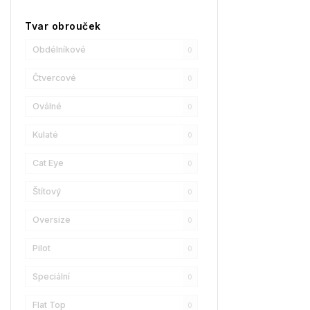
Champion
1
Tvar obrouček
Reebok
1
Obdélníkové
0
Oscar De La Renta
1
Čtvercové
0
Donna Karan
1
Oválné
0
DKNY
1
Kulaté
0
Calvin Klein
0
Cat Eye
0
Longchamp
0
Štítový
0
Christian Lacroix
0
Oversize
0
Love Moschino
1
Pilot
0
Bollé
0
Speciální
0
LENSSO
0
Flat Top
0