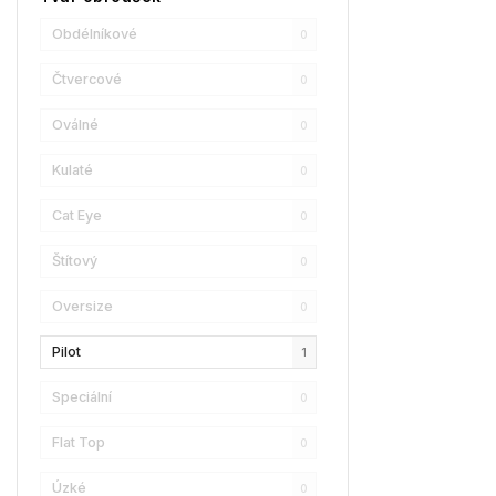
Champion
1
Obdélníkové
0
Reebok
1
Čtvercové
0
Oscar De La Renta
1
Oválné
0
Donna Karan
1
Kulaté
0
DKNY
1
Cat Eye
0
Calvin Klein
0
Štítový
0
Longchamp
0
Oversize
0
Christian Lacroix
0
Pilot
1
Love Moschino
1
Speciální
0
Bollé
0
Flat Top
0
LENSSO
0
Úzké
0