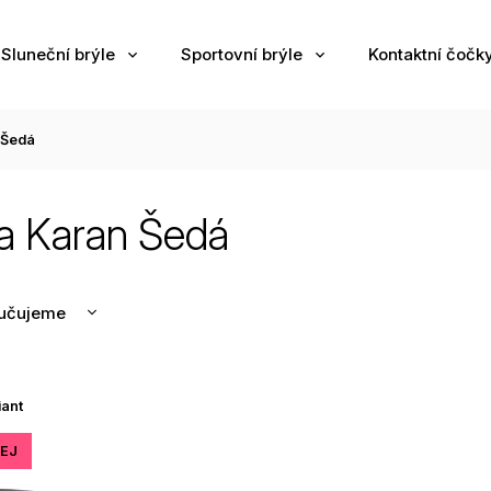
Sluneční brýle
Sportovní brýle
Kontaktní čočk
 Šedá
a Karan Šedá
učujeme
nější
žší
iant
odávanější
edně
EJ