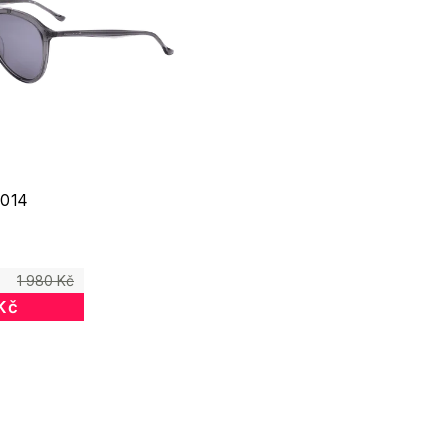
014
1 980 Kč
Kč