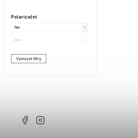
SPY
1
Polarizační
Moncler
0
Ne
1
Comma
0
Ano
0
Gibson
1
Vymazat filtry
Facebook
Instagram