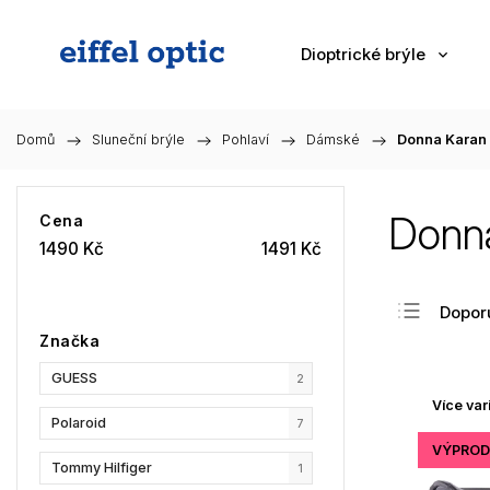
Dioptrické brýle
Domů
/
Sluneční brýle
/
Pohlaví
/
Dámské
/
Donna Karan
Donn
Cena
1490
Kč
1491
Kč
Dopor
Značka
Nejlev
GUESS
Nejdra
2
Více var
Nejpr
Polaroid
7
Abec
VÝPROD
Tommy Hilfiger
1