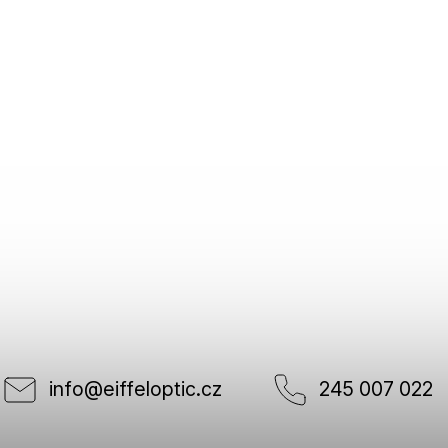
info
@
eiffeloptic.cz
245 007 022