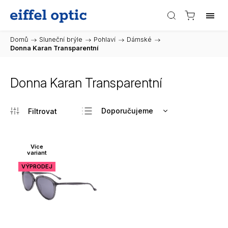
Domů
/
Sluneční brýle
/
Pohlaví
/
Dámské
/
Donna Karan Transparentní
Donna Karan Transparentní
Doporučujeme
Nejlevnější
Nejdražší
Více
variant
Nejprodávanější
VÝPRODEJ
Abecedně