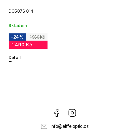
DO507S 014
Skladem
–24 %
1 980 Kč
1 490 Kč
Detail
Facebook
Instagram
info
@
eiffeloptic.cz