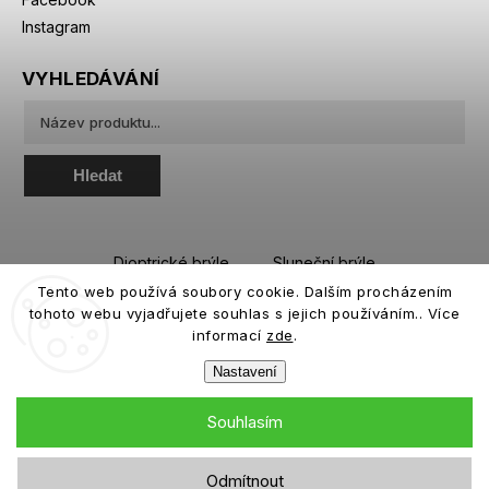
Instagram
VYHLEDÁVÁNÍ
Hledat
Dioptrické brýle
Sluneční brýle
Tento web používá soubory cookie. Dalším procházením
Sportovní brýle
Kontaktní čočky
tohoto webu vyjadřujete souhlas s jejich používáním.. Více
Roztoky a oční kapky
informací
zde
.
Nastavení
Souhlasím
Copyright 2026
eiffeloptic.cz
. Všechna práva vyhrazena.
Odmítnout