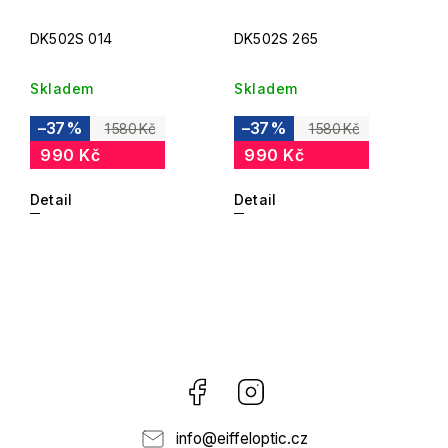
DK502S 014
DK502S 265
Skladem
Skladem
–37 %
–37 %
1 580 Kč
1 580 Kč
990 Kč
990 Kč
Detail
Detail
Facebook
Instagram
info
@
eiffeloptic.cz