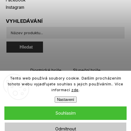
Instagram
VYHLEDÁVÁNÍ
Hledat
Dioptrické brýle
Sluneční brýle
Tento web používá soubory cookie. Dalším procházením
Sportovní brýle
Kontaktní čočky
tohoto webu vyjadřujete souhlas s jejich používáním.. Více
Roztoky a oční kapky
informací
zde
.
Nastavení
Souhlasím
Copyright 2026
eiffeloptic.cz
. Všechna práva vyhrazena.
Odmítnout