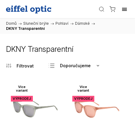
Domů
/
Sluneční brýle
/
Pohlaví
/
Dámské
/
DKNY Transparentní
DKNY Transparentní
Doporučujeme
Nejlevnější
Nejdražší
Více
Více
variant
variant
Nejprodávanější
VÝPRODEJ
VÝPRODEJ
Abecedně