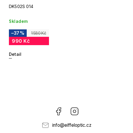
DK502S 014
Skladem
–37 %
1 580 Kč
990 Kč
Detail
Facebook
Instagram
info
@
eiffeloptic.cz