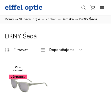
Domů
/
Sluneční brýle
/
Pohlaví
/
Dámské
/
DKNY Šedá
DKNY Šedá
Doporučujeme
Nejlevnější
Nejdražší
Více
variant
Nejprodávanější
VÝPRODEJ
Abecedně