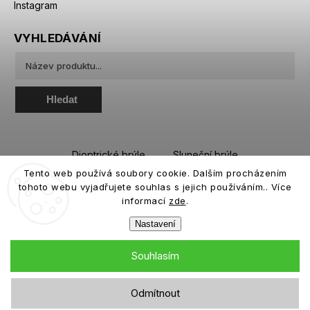
Instagram
VYHLEDÁVÁNÍ
Hledat
Dioptrické brýle
Sluneční brýle
Tento web používá soubory cookie. Dalším procházením
Sportovní brýle
Kontaktní čočky
tohoto webu vyjadřujete souhlas s jejich používáním.. Více
Roztoky a oční kapky
informací
zde
.
Nastavení
Souhlasím
Copyright 2026
eiffeloptic.cz
. Všechna práva vyhrazena.
Odmítnout
Grafický návrh vytvořil a nakódoval
Shoptak.cz