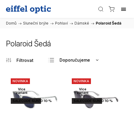
Domů
/
Sluneční brýle
/
Pohlaví
/
Dámské
/
Polaroid Šedá
Polaroid Šedá
Doporučujeme
Nejlevnější
Nejdražší
NOVINKA
NOVINKA
Nejprodávanější
Více
Více
variant
variant
Abecedně
SALECODE:SUN10:10:%
SALECODE:SUN10:10:%